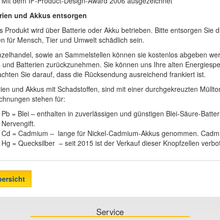
Mit dem IF-Product-Design-Award 2006 ausgezeichnet
rien und Akkus entsorgen
s Produkt wird über Batterie oder Akku betrieben. Bitte entsorgen Sie di
n für Mensch, Tier und Umwelt schädlich sein.
nzelhandel, sowie an Sammelstellen können sie kostenlos abgeben werden
 und Batterien zurückzunehmen. Sie können uns Ihre alten Energiespe
 achten Sie darauf, dass die Rücksendung ausreichend frankiert ist.
rien und Akkus mit Schadstoffen, sind mit einer durchgekreuzten Müll
chnungen stehen für:
Pb = Blei – enthalten in zuverlässigen und günstigen Blei-Säure-Batter
Nervengift.
Cd = Cadmium – lange für Nickel-Cadmium-Akkus genommen. Cadmium 
Hg = Quecksilber – seit 2015 ist der Verkauf dieser Knopfzellen verbo
bersicht
Service