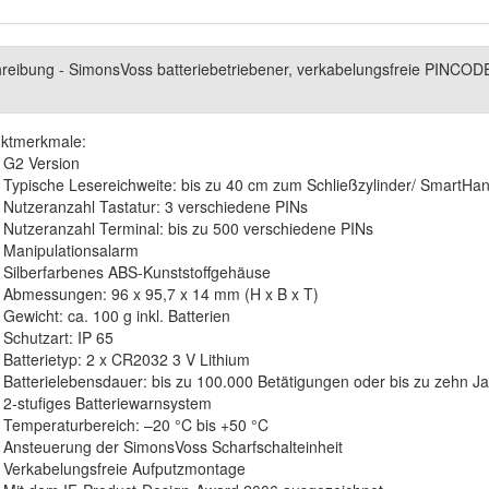
reibung - SimonsVoss batteriebetriebener, verkabelungsfreie PINCO
ktmerkmale:
G2 Version
Typische Lesereichweite: bis zu 40 cm zum Schließzylinder/ SmartHa
Nutzeranzahl Tastatur: 3 verschiedene PINs
Nutzeranzahl Terminal: bis zu 500 verschiedene PINs
Manipulationsalarm
Silberfarbenes ABS-Kunststoffgehäuse
Abmessungen: 96 x 95,7 x 14 mm (H x B x T)
Gewicht: ca. 100 g inkl. Batterien
Schutzart: IP 65
Batterietyp: 2 x CR2032 3 V Lithium
Batterielebensdauer: bis zu 100.000 Betätigungen oder bis zu zehn J
2-stufiges Batteriewarnsystem
Temperaturbereich: –20 °C bis +50 °C
Ansteuerung der SimonsVoss Scharfschalteinheit
Verkabelungsfreie Aufputzmontage