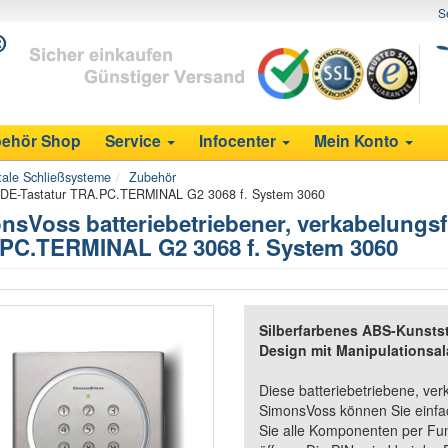
S
ehör Shop
Service
Infocenter
Mein Konto
tale Schließsysteme
Zubehör
NCODE-Tastatur TRA.PC.TERMINAL G2 3068 f. System 3060
nsVoss batteriebetriebener, verkabelungs
PC.TERMINAL G2 3068 f. System 3060
Silberfarbenes ABS-Kunsts
Design mit Manipulationsa
Diese batteriebetriebene, ve
SimonsVoss können Sie einfa
Sie alle Komponenten per Fun