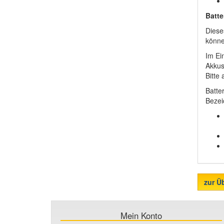
Batte
Diese
könne
Im Ei
Akkus
Bitte
Batte
Bezei
zur Ü
Mein Konto