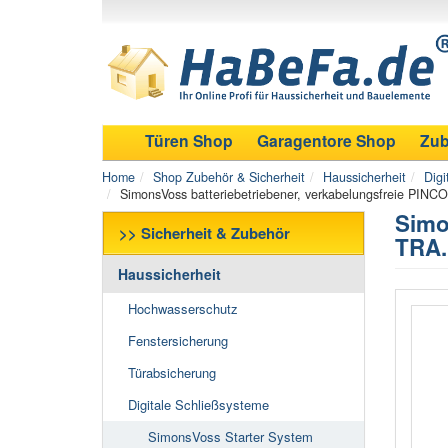
Türen Shop
Garagentore Shop
Zub
Home
Shop Zubehör & Sicherheit
Haussicherheit
Digi
SimonsVoss batteriebetriebener, verkabelungsfreie PI
Simo
>> Sicherheit & Zubehör
TRA.
Haussicherheit
Hochwasserschutz
Fenstersicherung
Türabsicherung
Digitale Schließsysteme
SimonsVoss Starter System