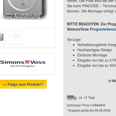
öffnen. Die PINs sind bei de
Sie beim PINCODE – Terminal
können. Die Montage erfolgt 
BITTE BEACHTEN
:
Zur Pro
SimonsVoss
Programmierso
Vorzüge:
Verkabelungsfreie Inte
Hochwertiges Design
Einfache Montage
Eingabe von bis zu 3 
Eingabe von bis zu 50
1.15
>> Frage zum Produkt?
ca. 14 Tage
bisheriger Preis
1.154,00 €
*Angebot gültig bis
09.08.2026