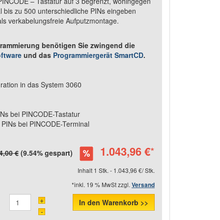
r PINCODE – Tastatur auf 3 begrenzt, wohingegen
 bis zu 500 unterschiedliche PINs eingeben
als verkabelungsfreie Aufputzmontage.
grammierung benötigen Sie zwingend die
ftware
und das
Programmiergerät SmartCD
.
gration in das System 3060
PINs bei PINCODE-Tastatur
0 PINs bei PINCODE-Terminal
1.043,96 €
*
4,00 €
(9.54% gespart)
Inhalt 1 Stk. - 1.043,96 €/ Stk.
*inkl. 19 % MwSt zzgl.
Versand
+
In den Warenkorb >>
-