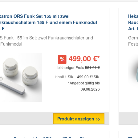
atron ORS Funk Set 155 mit zwei
Heka
nkrauchschaltern 155 F und einem Funkmodul
Rauc
 F
Art.
 Funk 155 im Set: zwei Funkrauchschlater und
Gern
 Funkmodul
Fest
499,00 €*
bisheriger Preis
581,91 €
Inhalt 1 Stk. - 499,00 €/ Stk.
*Angebot gültig bis
09.08.2026
Produkt anzeigen >>