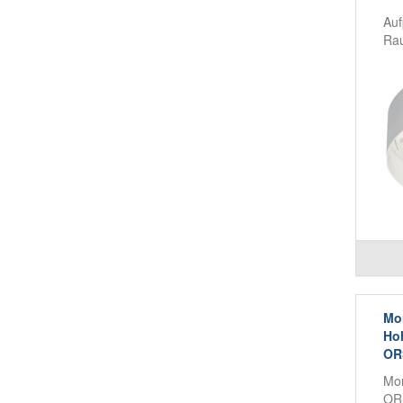
Auf
Rau
Mo
Ho
ORS
Mon
ORS