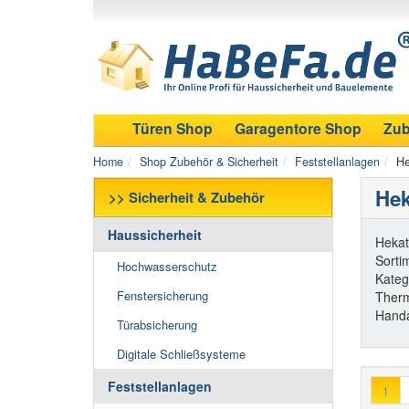
Türen Shop
Garagentore Shop
Zub
Home
Shop Zubehör & Sicherheit
Feststellanlagen
He
Hek
>> Sicherheit & Zubehör
Haussicherheit
Hekat
Sorti
Hochwasserschutz
Kateg
Fenstersicherung
Therm
Handa
Türabsicherung
Digitale Schließsysteme
Feststellanlagen
1