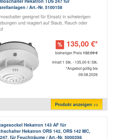
moschalter Hekatron TDS 247 für
stellanlagen / Art.-Nr. 5100158
moschalter geeignet für Einsatz in schwierigen
bungen und reagiert auf Staub, Rauch oder
pf
135,00 €*
bisheriger Preis
132,09 €
Inhalt 1 Stk. - 135,00 €/ Stk.
*Angebot gültig bis
09.08.2026
Produkt anzeigen >>
agesockel Hekatron 143 AF für
hschalter Hekatron ORS 142, ORS 142 MC,
247, für Feuchträume / Art.-Nr. 5000356