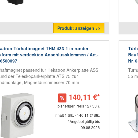
Produkt anzeigen >>
atron Türhaftmagnet THM 433-1 in runder
Türh
form mit verdeckten Anschlussklemmen / Art.-
Bauf
 6500097
Nr. 
haftmagnet passend für Hekatron Ankerplatte ASS
Türh
und der Teleskopankerplatte ATS 75 zur
55 m
ndmontage, Magnetdurchmesser 70 mm
140,11 €*
bisheriger Preis
127,33 €
Inhalt 1 Stk. - 140,11 €/ Stk.
*Angebot gültig bis
09.08.2026