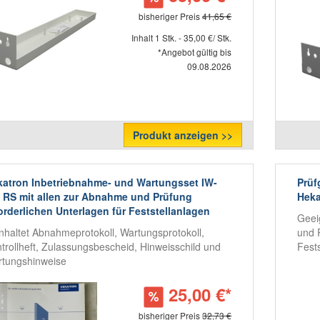
bisheriger Preis
41,65 €
Inhalt 1 Stk. - 35,00 €/ Stk.
*Angebot gültig bis
09.08.2026
Produkt anzeigen >>
atron Inbetriebnahme- und Wartungsset IW-
Prüf
 RS mit allen zur Abnahme und Prüfung
Heka
orderlichen Unterlagen für Feststellanlagen
Geei
nhaltet Abnahmeprotokoll, Wartungsprotokoll,
und 
trollheft, Zulassungsbescheid, Hinweisschild und
Fest
tungshinweise
25,00 €*
bisheriger Preis
32,73 €