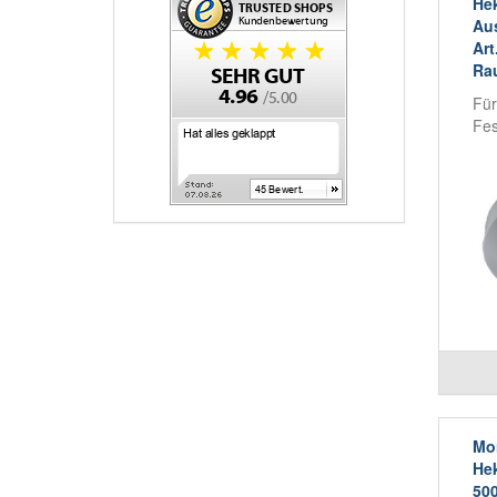
He
Aus
Art
Ra
Für
Fes
Mon
Hek
50