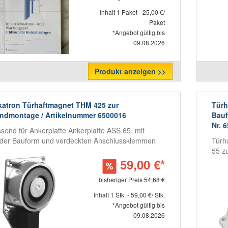
Inhalt 1 Paket - 25,00 €/
Paket
*Angebot gültig bis
09.08.2026
Produkt anzeigen >>
atron Türhaftmagnet THM 425 zur
Türh
ndmontage / Artikelnummer 6500016
Bauf
Nr. 
send für Ankerplatte Ankerplatte ASS 65, mit
der Bauform und verdeckten Anschlussklemmen
Türh
55 z
59,00 €*
bisheriger Preis
54,68 €
Inhalt 1 Stk. - 59,00 €/ Stk.
*Angebot gültig bis
09.08.2026