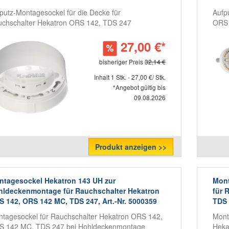
putz-Montagesockel für die Decke für
Aufp
chschalter Hekatron ORS 142, TDS 247
ORS 
27,00 €*
bisheriger Preis
32,14 €
Inhalt 1 Stk. - 27,00 €/ Stk.
*Angebot gültig bis
09.08.2026
Produkt anzeigen >>
ntagesockel Hekatron 143 UH zur
Mont
hldeckenmontage für Rauchschalter Hekatron
für 
 142, ORS 142 MC, TDS 247, Art.-Nr. 5000359
TDS 
tagesockel für Rauchschalter Hekatron ORS 142,
Mont
 142 MC, TDS 247 bei Hohldeckenmontage
Heka