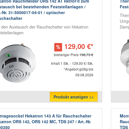
katron Rauchmelder ORS 142 AT RetroFit zum
Ther
tausch bei bestehenden Feststellanlagen /
Fest
.-Nr. 31-5000017-04-01 / optischer
Ther
uchschalter
Umge
 den Austausch der Rauchschalter von Hekatron
Dam
tstellanlagen
129,00 €*
bisheriger Preis
198,73 €
Inhalt 1 Stk. - 129,00 €/ Stk.
*Angebot gültig bis
09.08.2026
Produkt anzeigen >>
tagesockel Hekatron 143 A für Rauchschalter
Mont
atron ORS 142, ORS 142 MC, TDS 247 / Art.-Nr.
Rauc
00350
TDS 