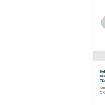
Hek
Kr
TDS
Kra
OR