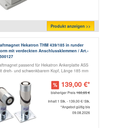
Produkt anzeigen >>
aftmagnet Hekatron THM 439/185 in runder
orm mit verdeckten Anschlussklemmen / Art.-
6500127
aftmagnet passend für Hekatron Ankerplatte ASS
it dreh- und schwenkbarem Kopf, Länge 185 mm
139,00 €*
bisheriger Preis
160,65 €
Inhalt 1 Stk. - 139,00 €/ Stk.
*Angebot gültig bis
09.08.2026