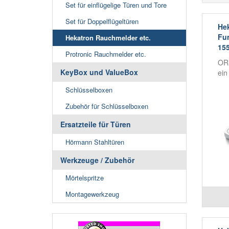
Set für einflügelige Türen und Tore
Set für Doppelflügeltüren
Hek
Fu
Hekatron Rauchmelder etc.
155
Protronic Rauchmelder etc.
ORS
KeyBox und ValueBox
ein
Schlüsselboxen
Zubehör für Schlüsselboxen
Ersatzteile für Türen
Hörmann Stahltüren
Werkzeuge / Zubehör
Mörtelspritze
Montagewerkzeug