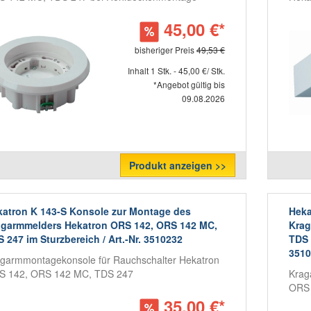
45,00 €*
bisheriger Preis
49,53 €
Inhalt 1 Stk. - 45,00 €/ Stk.
*Angebot gültig bis
09.08.2026
Produkt anzeigen >>
atron K 143-S Konsole zur Montage des
Heka
agarmmelders Hekatron ORS 142, ORS 142 MC,
Krag
 247 im Sturzbereich / Art.-Nr. 3510232
TDS 
351
garmmontagekonsole für Rauchschalter Hekatron
S 142, ORS 142 MC, TDS 247
Krag
ORS 
35,00 €*