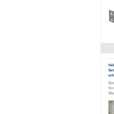
Hek
Set
erf
Bei
Kon
War