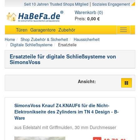
|
Seit 10 Jahren Trusted Shops Mitglied
Soziales Engagement
Warenkorb (0)
Preis:
0,00 €
Türen
Garagentore
Zubehör
Toggle
navigati
Home
Shop Zubehör & Sicherheit
Haussicherheit
Digitale Schließsysteme
Ersatzteile
Ersatzteile für digitale Schließsysteme von
SimonsVoss
Ansicht:
SimonsVoss Knauf Z4.KNAUF6 für die Nicht-
Elektronikseite des Zylinders im TN 4 Design - B-
Ware
aus Edelstahl mit Griffmulden, 30 mm Durchmesser