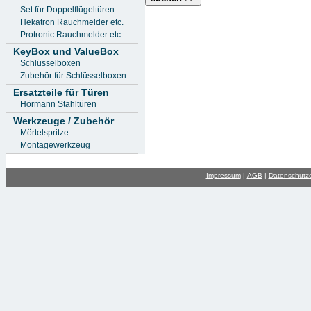
Set für Doppelflügeltüren
Hekatron Rauchmelder etc.
Protronic Rauchmelder etc.
KeyBox und ValueBox
Schlüsselboxen
Zubehör für Schlüsselboxen
Ersatzteile für Türen
Hörmann Stahltüren
Werkzeuge / Zubehör
Mörtelspritze
Montagewerkzeug
Impressum
|
AGB
|
Datenschutze