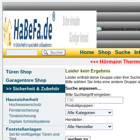
Home
Shop
Suche
In
+++
Hörmann ThermoS
Leider kein Ergebnis
Türen Shop
Leider enthält diese Gruppe oder Ihre Such
Garagentore Shop
Bitte wählen Sie links eine andere Gruppe 
>> Sicherheit & Zubehör
Suche anpassen...
Bitte Suchbegriff eingeben:
Haussicherheit
Hochwasserschutz
Produktgruppen :
Fenstersicherung
Türabsicherung
Hersteller :
Digitale Schließsysteme
Feststellanlagen
Set für einflügelige Türen und
Tore
suchen >>