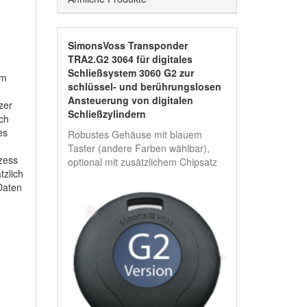
SimonsVoss Transponder
TRA2.G2 3064 für digitales
n
Schließsystem 3060 G2 zur
em
schlüssel- und berührungslosen
Ansteuerung von digitalen
zer
Schließzylindern
ch
es
Robustes Gehäuse mit blauem
Taster (andere Farben wählbar),
zess
optional mit zusätzlichem Chipsatz
zlich
Daten