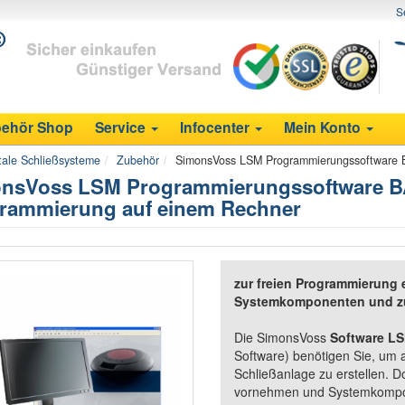
S
ehör Shop
Service
Infocenter
Mein Konto
tale Schließsysteme
Zubehör
SimonsVoss LSM Programmierungssoftware BA
nsVoss LSM Programmierungssoftware BAS
rammierung auf einem Rechner
zur freien Programmierung 
Systemkomponenten und zur 
Die SimonsVoss
Software LS
Software) benötigen Sie, um 
Schließanlage zu erstellen. D
vornehmen und Systemkompone