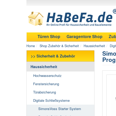
Türen Shop
Garagentore Shop
Zub
Home
Shop Zubehör & Sicherheit
Haussicherheit
Digi
Simo
>> Sicherheit & Zubehör
Prog
Haussicherheit
Hochwasserschutz
Fenstersicherung
Türabsicherung
Digitale Schließsysteme
SimonsVoss Starter System