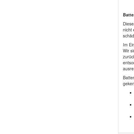
Batte
Diese
nicht
schädl
Im Ei
Wir si
zurüc
entso
ausrei
Batte
geken