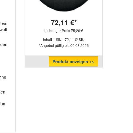
72,11 €*
iese
welt
bisheriger Preis
75,20 €
Inhalt 1 Stk. - 72,11 €/ Stk.
rden.
*Angebot gültig bis 09.08.2026
Produkt anzeigen >>
onne
ien.
ium