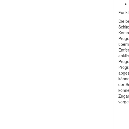
Funkt
Die be
Schli
Kompo
Progr
überm
Entfe
ankli
Progr
Progr
abges
könne
der S
könne
Zugan
vorg