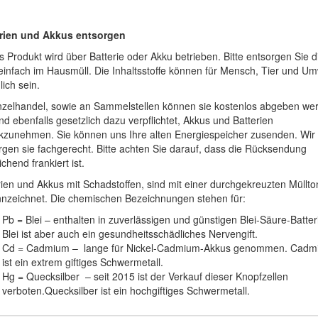
rien und Akkus entsorgen
s Produkt wird über Batterie oder Akku betrieben. Bitte entsorgen Sie d
 einfach im Hausmüll. Die Inhaltsstoffe können für Mensch, Tier und Um
ich sein.
nzelhandel, sowie an Sammelstellen können sie kostenlos abgeben we
nd ebenfalls gesetzlich dazu verpflichtet, Akkus und Batterien
kzunehmen. Sie können uns Ihre alten Energiespeicher zusenden. Wir
rgen sie fachgerecht. Bitte achten Sie darauf, dass die Rücksendung
chend frankiert ist.
rien und Akkus mit Schadstoffen, sind mit einer durchgekreuzten Müllt
nzeichnet. Die chemischen Bezeichnungen stehen für:
Pb = Blei – enthalten in zuverlässigen und günstigen Blei-Säure-Batter
Blei ist aber auch ein gesundheitsschädliches Nervengift.
Cd = Cadmium – lange für Nickel-Cadmium-Akkus genommen. Cadm
ist ein extrem giftiges Schwermetall.
Hg = Quecksilber – seit 2015 ist der Verkauf dieser Knopfzellen
verboten.Quecksilber ist ein hochgiftiges Schwermetall.