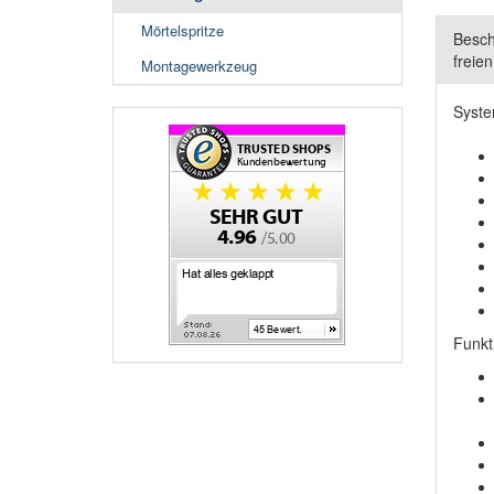
Mörtelspritze
Besch
freie
Montagewerkzeug
Syste
Funkt