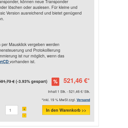
Transponder, können neue Transponder
der löschen oder auslesen. Für kleine und
Basic Version ausreichend und bietet genügend
on.
 per Mausklick vergeben werden
zonensteuerung und Protokollierung
ierung ist nur möglich, wenn das
rtCD
vorhanden ist.
521,46 €
*
501,73 €
(-3.93% gespart)
Inhalt 1 Stk. - 521,46 €/ Stk.
*inkl. 19 % MwSt zzgl.
Versand
+
In den Warenkorb >>
-