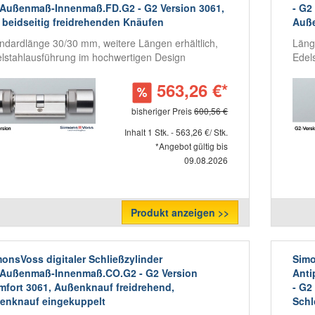
.Außenmaß-Innenmaß.FD.G2 - G2 Version 3061,
- G2
 beidseitig freidrehenden Knäufen
Auß
ndardlänge 30/30 mm, weitere Längen erhältlich,
Läng
lstahlausführung im hochwertigen Design
Edel
563,26 €*
bisheriger Preis
600,56 €
Inhalt 1 Stk. - 563,26 €/ Stk.
*Angebot gültig bis
09.08.2026
Produkt anzeigen >>
onsVoss digitaler Schließzylinder
Simo
.Außenmaß-Innenmaß.CO.G2 - G2 Version
Anti
fort 3061, Außenknauf freidrehend,
- G2
enknauf eingekuppelt
Schl