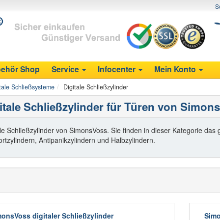
S
ehör Shop
Service
Infocenter
Mein Konto
tale Schließsysteme
Digitale Schließzylinder
itale Schließzylinder für Türen von Simon
ale Schließzylinder von SimonsVoss. Sie finden in dieser Kategorie da
rtzylindern, Antipanikzylindern und Halbzylindern.
onsVoss digitaler Schließzylinder
Simo