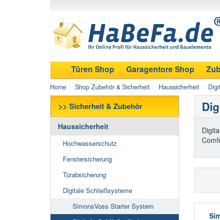
Türen Shop
Garagentore Shop
Zub
Home
Shop Zubehör & Sicherheit
Haussicherheit
Digi
Dig
>> Sicherheit & Zubehör
Haussicherheit
Digit
Comfo
Hochwasserschutz
Fenstersicherung
Türabsicherung
Digitale Schließsysteme
SimonsVoss Starter System
Sim