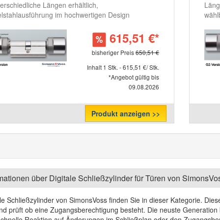
erschiedliche Längen erhältlich,
Läng
lstahlausführung im hochwertigen Design
wähl
615,51 €*
bisheriger Preis
650,51 €
Inhalt 1 Stk. - 615,51 €/ Stk.
*Angebot gültig bis
09.08.2026
Produkt anzeigen >>
mationen über Digitale Schließzylinder für Türen von SimonsVo
ale Schließzylinder von SimonsVoss finden Sie in dieser Kategorie. Die
nd prüft ob eine Zugangsberechtigung besteht. Die neuste Generation b
schnelle Reaktion auf Änderungen im Schließplan oder den Zugangsbere