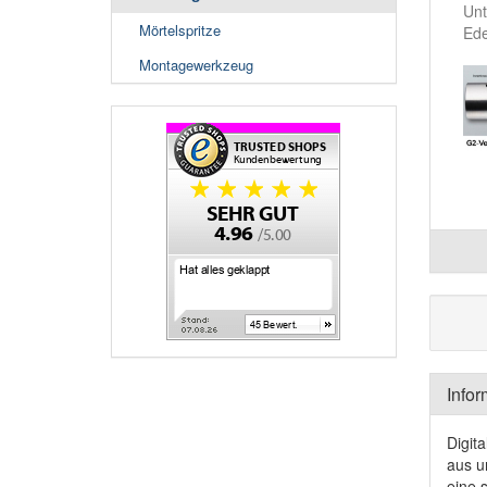
Unt
Mörtelspritze
Ede
Montagewerkzeug
Infor
Digit
aus u
eine 