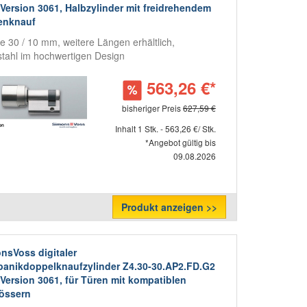
 Version 3061, Halbzylinder mit freidrehendem
enknauf
e 30 / 10 mm, weitere Längen erhältlich,
stahl im hochwertigen Design
563,26 €*
bisheriger Preis
627,59 €
Inhalt 1 Stk. - 563,26 €/ Stk.
*Angebot gültig bis
09.08.2026
Produkt anzeigen >>
nsVoss digitaler
panikdoppelknaufzylinder Z4.30-30.AP2.FD.G2
 Version 3061, für Türen mit kompatiblen
össern