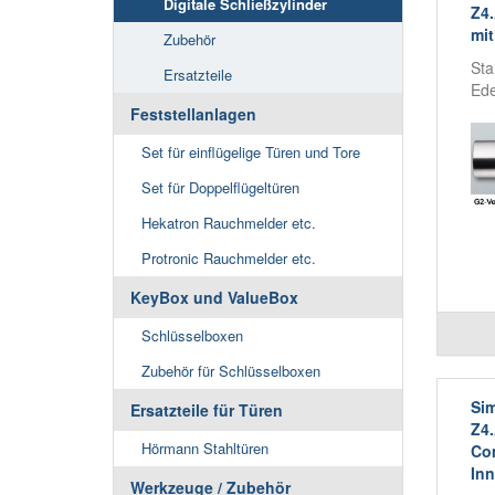
Digitale Schließzylinder
Z4
mit
Zubehör
Sta
Ersatzteile
Ede
Feststellanlagen
Set für einflügelige Türen und Tore
Set für Doppelflügeltüren
Hekatron Rauchmelder etc.
Protronic Rauchmelder etc.
KeyBox und ValueBox
Schlüsselboxen
Zubehör für Schlüsselboxen
Sim
Ersatzteile für Türen
Z4
Hörmann Stahltüren
Com
Inn
Werkzeuge / Zubehör