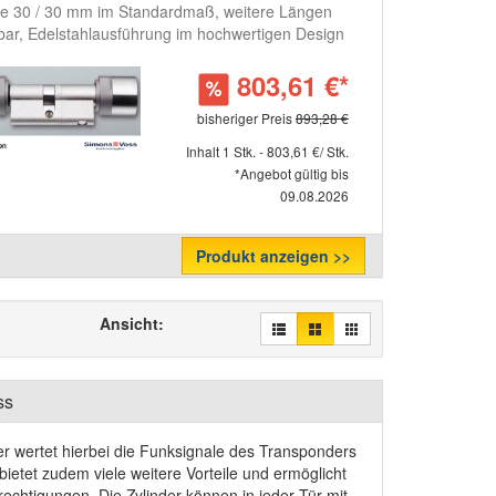
e 30 / 30 mm im Standardmaß, weitere Längen
bar, Edelstahlausführung im hochwertigen Design
803,61 €*
bisheriger Preis
893,28 €
Inhalt 1 Stk. - 803,61 €/ Stk.
*Angebot gültig bis
09.08.2026
Produkt anzeigen >>
Ansicht:
ss
ser wertet hierbei die Funksignale des Transponders
ietet zudem viele weitere Vorteile und ermöglicht
chtigungen. Die Zylinder können in jeder Tür mit