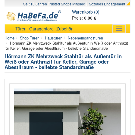
|
Seit 10 Jahren Trusted Shops Mitglied
Soziales Engagement
Warenkorb (0)
Preis:
0,00 €
Türen
Garagentore
Zubehör
Toggle
navigati
Home
Shop Türen
Haustüren
Nebeneingangstüren
Hörmann ZK Mehrzweck Stahltür als Außentür in Weiß oder Anthrazit
für Keller, Garage oder Abestllraum - beliebte Standardmaße
Hörmann ZK Mehrzweck Stahltür als Außentür in
Weiß oder Anthrazit für Keller, Garage oder
Abestllraum - beliebte Standardmaße