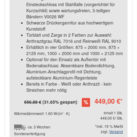
Einsteckschloss mit Stahlfalle (vorgerichtet für
Kurzschild) sowie wartungsfreien, 3-teiligen
Bändern V0026 WF
Schwarze Drückergarnitur aus hochwertigem
Kunststoff
Türblatt und Zarge in 2 Farben zur Auswahl:
Anthrazitgrau RAL 7016 und Reinweiß RAL 9010
Erhältlich in vier Größen: 875 × 2000 mm, 875 ×
2125 mm, 1000 × 2000 mm und 1000 × 2125 mm
Optional für den Einsatz als Außentür mit
Bodenabschluss: Absenkbare Bodendichtung,
Aluminium-Anschlagprofil mit Dichtung,
aufsteckbare Aluminium-Regenleiste
Bereits in Farbe - Weiß oder Anthrazit - kein
Streichen mehr nötig
449,00 €
*
656,88 €
(31.65% gespart)
Inhalt 1 Stk.
Wärmedämmwert: 1.60 W/(m² · K)
449,00 €/ Stk.
*inkl. 19 % MwSt
ca. 3 Wochen
zzgl.
Versand
Sonderanfertigung