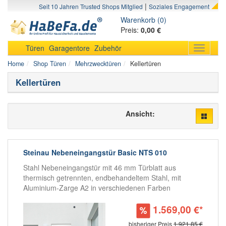
|
Seit 10 Jahren Trusted Shops Mitglied
Soziales Engagement
Warenkorb (0)
Preis:
0,00 €
Türen
Garagentore
Zubehör
Toggle
navigati
Home
Shop Türen
Mehrzwecktüren
Kellertüren
Kellertüren
Ansicht:
Steinau Nebeneingangstür Basic NTS 010
Stahl Nebeneingangstür mit 46 mm Türblatt aus
thermisch getrennten, endbehandeltem Stahl, mit
Aluminium-Zarge A2 in verschiedenen Farben
1.569,00 €*
bisheriger Preis
1.921,85 €