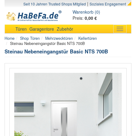
|
Seit 10 Jahren Trusted Shops Mitglied
Soziales Engagement
Warenkorb (0)
Preis:
0,00 €
Türen
Garagentore
Zubehör
Toggle
navigati
Home
Shop Türen
Mehrzwecktüren
Kellertüren
Steinau Nebeneingangstür Basic NTS 700B
Steinau Nebeneingangstür Basic NTS 700B