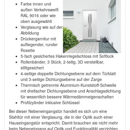
Farbe innen und
außen Verkehrsweiß
RAL 9016 oder wie
oben ausgewählt
Verglasung wie auf der
Abbildung
Drückergarnitur mit
aufliegender, runder
Rosette
5-fach gesichertes Hakenriegelschloss mit Softlock
Rollenbänder, 3 Stück, 2-teilig, 3D verstellbar,
stiftgesichert
4-seitige doppelte Dichtungsebene auf dem Türblatt
und 3-seitige Dichtungsebene auf der Zarge
Thermisch getrennte Aluminium-Kunststoff-Schwelle
mit dreifacher Dichtungsebene und Anschlagsdichtung
für wesentlich bessere Wärmedämmeigenschaften
Profilzylinder inklusive Schlüssel
Bei dieser Nebeneingangstür handelt es sich um eine
Stahltür mit einer Verglasung, die in der Optik auch einer
Hauseingangstür entspricht. Damit brauchen sie nicht mehr
beim Nebeneingang auf Optik und Funktionalität verzichten.