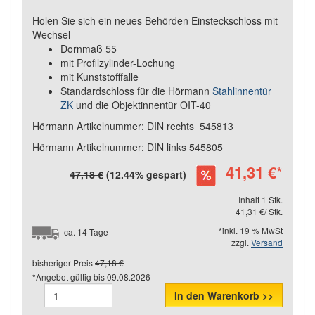
Holen Sie sich ein neues Behörden Einsteckschloss mit
Wechsel
Dornmaß 55
mit Profilzylinder-Lochung
mit Kunststofffalle
Standardschloss für die Hörmann
Stahlinnentür
ZK
und die Objektinnentür OIT-40
Hörmann Artikelnummer: DIN rechts 545813
Hörmann Artikelnummer: DIN links 545805
41,31 €
*
47,18 €
(12.44% gespart)
Inhalt 1 Stk.
41,31 €/ Stk.
*inkl. 19 % MwSt
ca. 14 Tage
zzgl.
Versand
bisheriger Preis
47,18 €
*Angebot gültig bis
09.08.2026
In den Warenkorb >>