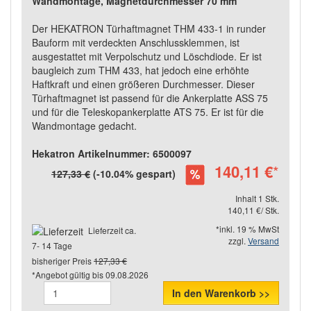
Wandmontage, Magnetdurchmesser 70 mm
Der HEKATRON Türhaftmagnet THM 433-1 in runder
Bauform mit verdeckten Anschlussklemmen, ist
ausgestattet mit Verpolschutz und Löschdiode. Er ist
baugleich zum THM 433, hat jedoch eine erhöhte
Haftkraft und einen größeren Durchmesser. Dieser
Türhaftmagnet ist passend für die Ankerplatte ASS 75
und für die Teleskopankerplatte ATS 75. Er ist für die
Wandmontage gedacht.
Hekatron Artikelnummer: 6500097
140,11 €
*
127,33 €
(-10.04% gespart)
Inhalt 1 Stk.
140,11 €/ Stk.
*inkl. 19 % MwSt
Lieferzeit ca.
zzgl.
Versand
7- 14 Tage
bisheriger Preis
127,33 €
*Angebot gültig bis
09.08.2026
In den Warenkorb >>