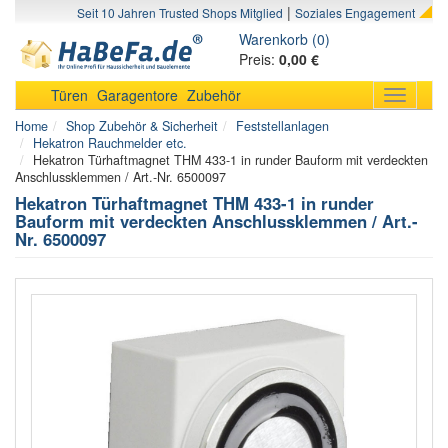
|
Seit 10 Jahren Trusted Shops Mitglied
Soziales Engagement
Warenkorb (0)
Preis:
0,00 €
Türen
Garagentore
Zubehör
Toggle
navigati
Home
Shop Zubehör & Sicherheit
Feststellanlagen
Hekatron Rauchmelder etc.
Hekatron Türhaftmagnet THM 433-1 in runder Bauform mit verdeckten
Anschlussklemmen / Art.-Nr. 6500097
Hekatron Türhaftmagnet THM 433-1 in runder
Bauform mit verdeckten Anschlussklemmen / Art.-
Nr. 6500097