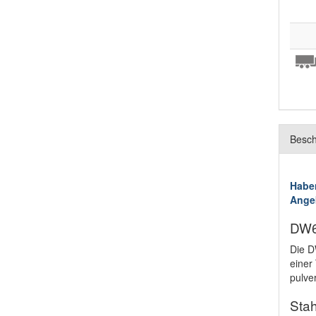
Besch
Haben
Ange
DW6
Die D
einer
pulve
Sta