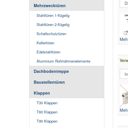
Mehrzwecktüren
Stahltüren 1-flügelig
Stahltüren 2-flügelig
Schallschutztüren
Mehr
Kellertüren
Edelstahltüren
Ver
Aluminium Rohrrahmenelemente
Dachbodentreppe
Baustellentüren
Klappen
T30 Klappen
Mehr
T60 Klappen
T90 Klappen