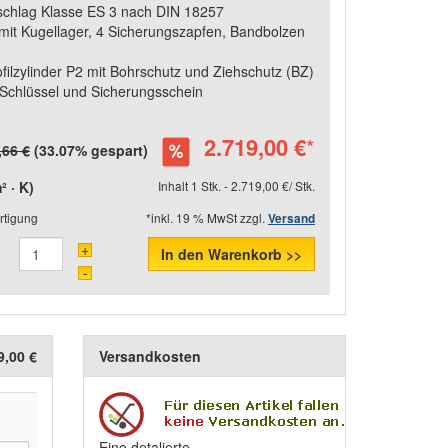
schlag Klasse ES 3 nach DIN 18257
mit Kugellager, 4 Sicherungszapfen, Bandbolzen
ofilzylinder P2 mit Bohrschutz und Ziehschutz (BZ)
 Schlüssel und Sicherungsschein
2.719,00 €
*
,66 €
(33.07% gespart)
 · K)
Inhalt 1 Stk. - 2.719,00 €/ Stk.
rtigung
*inkl. 19 % MwSt zzgl.
Versand
+
In den Warenkorb >>
-
9,00 €
Versandkosten
Eine detalierte