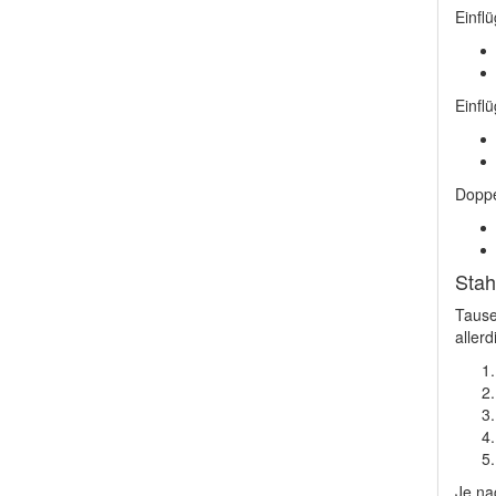
Einflü
Einflü
Doppe
Stah
Tause
allerd
Je na