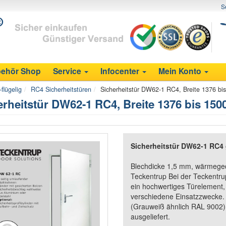
S
ehör Shop
Service
Infocenter
Mein Konto
flügelig
RC4 Sicherheitstüren
Sicherheitstür DW62-1 RC4, Breite 1376 b
erheitstür DW62-1 RC4, Breite 1376 bis 15
Sicherheitstür DW62-1 RC4 
Blechdicke 1,5 mm, wärmege
Teckentrup Bei der Teckentru
ein hochwertiges Türelement, 
verschiedene Einsatzzwecke. T
(Grauweiß ähnlich RAL 9002).
ausgeliefert.