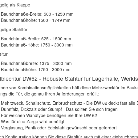
gelig als Klappe
Baurichtmaße-Breite: 500 - 1250 mm
Baurichtmaßhöhe: 1500 - 1749 mm
gelige Stahltür
Baurichtmaß-Breite: 625 - 1500 mm
Baurichtmaß-Höhe: 1750 - 3000 mm
ltür
Baurichtmaßbreite: 1375 - 3000 mm
Baurichtmaßhöhe: 1750 - 3000 mm
lblechtür DW62 - Robuste Stahtür für Lagerhalle, Werktsa
nde von Kombinationsmöglichkeiten hält diese Mehrzwecktür im Baukaste
ings die Tür, die genau Ihren Anforderungen erfüllt:
Mehrzweck, Schallschutz, Einbruchschutz - Die DW 62 deckt fast alle 
Dünnfalz, Dickzalz oder Stumpf - Das sollten Sie sich fragen
Für welchen Wandtype benötigen Sie Ihre DW 62
Was für eine Zarge wird benötigt
Verglasung, Panik oder Edelstahl gewünscht oder gefordert
ch Konfiguration können Sie diese Stahltür auch mit einer einbruchh