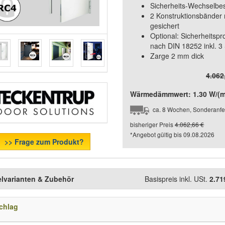
Sicherheits-Wechselbe
2 Konstruktionsbänder 
gesichert
Optional: Sicherheitspr
nach DIN 18252 inkl. 3
Zarge 2 mm dick
4.062
Wärmedämmwert: 1.30 W/(m²
ca. 8 Wochen, Sonderanfe
bisheriger Preis
4.062,66 €
*Angebot gültig bis
09.08.2026
>> Frage zum Produkt?
elvarianten & Zubehör
Basispreis inkl. USt.
2.71
chlag