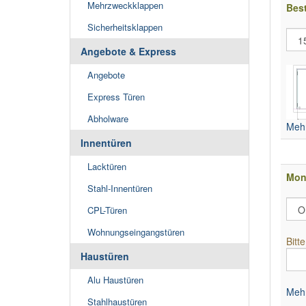
Mehrzweckklappen
Bes
Sicherheitsklappen
Angebote & Express
Angebote
Express Türen
Abholware
Mehr
Innentüren
Lacktüren
Mon
Stahl-Innentüren
CPL-Türen
Wohnungseingangstüren
Bitt
Haustüren
Alu Haustüren
Mehr
Stahlhaustüren