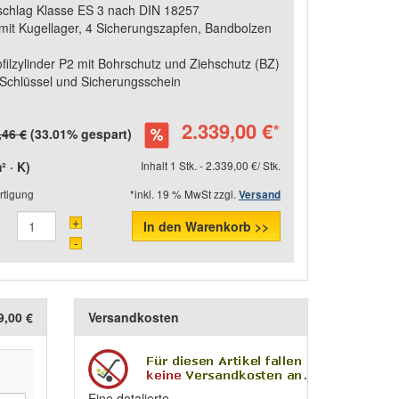
schlag Klasse ES 3 nach DIN 18257
mit Kugellager, 4 Sicherungszapfen, Bandbolzen
ofilzylinder P2 mit Bohrschutz und Ziehschutz (BZ)
 Schlüssel und Sicherungsschein
2.339,00 €
*
,46 €
(33.01% gespart)
 · K)
Inhalt 1 Stk. - 2.339,00 €/ Stk.
rtigung
*inkl. 19 % MwSt zzgl.
Versand
+
In den Warenkorb >>
-
9,00 €
Versandkosten
Eine detalierte