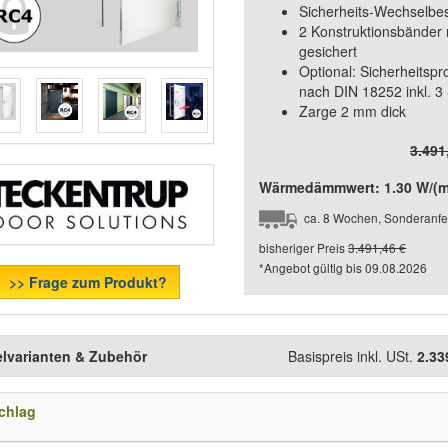
Sicherheits-Wechselbe
2 Konstruktionsbänder 
gesichert
Optional: Sicherheitspr
nach DIN 18252 inkl. 3
Zarge 2 mm dick
3.491
Wärmedämmwert: 1.30 W/(m²
ca. 8 Wochen, Sonderanfe
bisheriger Preis
3.491,46 €
*Angebot gültig bis
09.08.2026
>> Frage zum Produkt?
elvarianten & Zubehör
Basispreis inkl. USt.
2.33
chlag