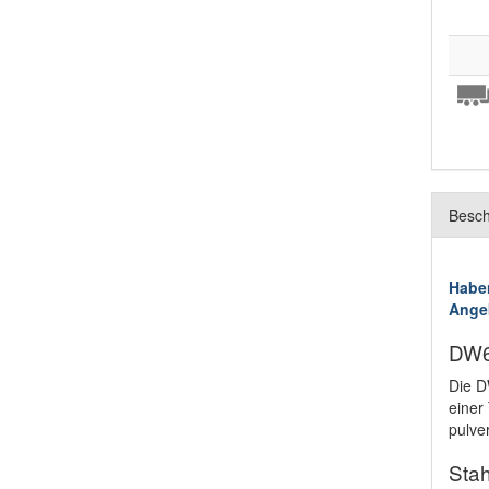
Besch
Haben
Ange
DW6
Die D
einer
pulve
Sta