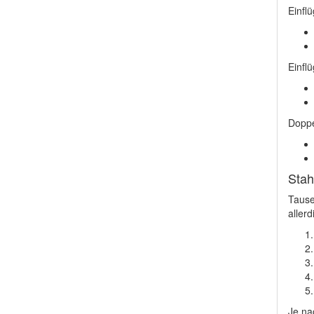
Einflü
Einflü
Doppe
Stah
Tause
allerd
Je na