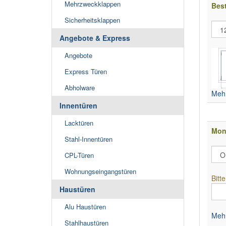
Mehrzweckklappen
Bes
Sicherheitsklappen
Angebote & Express
Angebote
Express Türen
Abholware
Mehr
Innentüren
Lacktüren
Mon
Stahl-Innentüren
CPL-Türen
Wohnungseingangstüren
Bitt
Haustüren
Alu Haustüren
Mehr
Stahlhaustüren