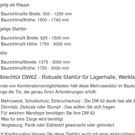
gelig als Klappe
Baurichtmaße-Breite: 500 - 1250 mm
Baurichtmaßhöhe: 1500 - 1749 mm
gelige Stahltür
Baurichtmaß-Breite: 625 - 1500 mm
Baurichtmaß-Höhe: 1750 - 3000 mm
ltür
Baurichtmaßbreite: 1375 - 3000 mm
Baurichtmaßhöhe: 1750 - 3000 mm
lblechtür DW62 - Robuste Stahtür für Lagerhalle, Werktsa
nde von Kombinationsmöglichkeiten hält diese Mehrzwecktür im Baukaste
ings die Tür, die genau Ihren Anforderungen erfüllt:
Mehrzweck, Schallschutz, Einbruchschutz - Die DW 62 deckt fast alle 
Dünnfalz, Dickzalz oder Stumpf - Das sollten Sie sich fragen
Für welchen Wandtype benötigen Sie Ihre DW 62
Was für eine Zarge wird benötigt
Verglasung, Panik oder Edelstahl gewünscht oder gefordert
ch Konfiguration können Sie diese Stahltür auch mit einer einbruchh