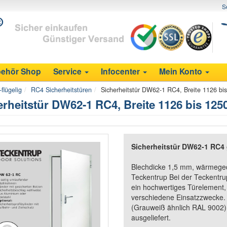
S
ehör Shop
Service
Infocenter
Mein Konto
flügelig
RC4 Sicherheitstüren
Sicherheitstür DW62-1 RC4, Breite 1126 b
erheitstür DW62-1 RC4, Breite 1126 bis 12
Sicherheitstür DW62-1 RC4 
Blechdicke 1,5 mm, wärmege
Teckentrup Bei der Teckentru
ein hochwertiges Türelement, 
verschiedene Einsatzzwecke. T
(Grauweiß ähnlich RAL 9002).
ausgeliefert.