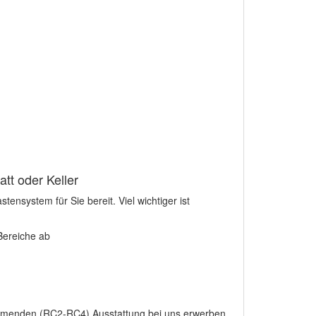
tt oder Keller
nsystem für Sie bereit. Viel wichtiger ist
Bereiche ab
emmenden (RC2-RC4) Ausstattung bei uns erwerben.