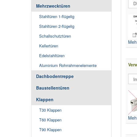
Mehrzwecktüren
Stahltüren 1-flügelig
Stahltüren 2-flügelig
Schallschutztüren
Mehr
Kellertüren
Edelstahltüren
Ver
Aluminium Rohrrahmenelemente
Dachbodentreppe
Baustellentüren
Klappen
T30 Klappen
Mehr
T60 Klappen
T90 Klappen