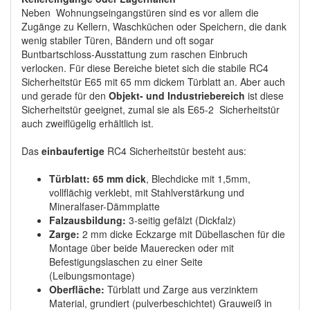
Neben Wohnungseingangstüren sind es vor allem die
Zugänge zu Kellern, Waschküchen oder Speichern, die dank
wenig stabiler Türen, Bändern und oft sogar
Buntbartschloss-Ausstattung zum raschen Einbruch
verlocken. Für diese Bereiche bietet sich die stabile RC4
Sicherheitstür E65 mit 65 mm dickem Türblatt an. Aber auch
und gerade für den
Objekt- und Industriebereich
ist diese
Sicherheitstür geeignet, zumal sie als E65-2 Sicherheitstür
auch zweiflügelig erhältlich ist.
Das
einbaufertige
RC4 Sicherheitstür besteht aus:
Türblatt: 65 mm dick
, Blechdicke mit 1,5mm,
vollflächig verklebt, mit Stahlverstärkung und
Mineralfaser-Dämmplatte
Falzausbildung:
3-seitig gefälzt (Dickfalz)
Zarge:
2 mm dicke Eckzarge mit Dübellaschen für die
Montage über beide Mauerecken oder mit
Befestigungslaschen zu einer Seite
(Leibungsmontage)
Oberfläche:
Türblatt und Zarge aus verzinktem
Material, grundiert (pulverbeschichtet) Grauweiß in