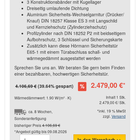
3 Konstruktionsbänder mit Kugellager
Dreiseitig umlaufende Dichtung
Aluminium Sicherheits-Wechselgarnitur (Drücker/
Knauf) DIN 18257 Klasse ES 3 mit Langschild
und Kernziehschutz (Zylinderziehschutz)
Profilzylinder nach DIN 18252 P2 mit beidseitigem
Aufbohrschutz, 3 Schlüssel und Sicherungskarte
Zusätzlich kann diese Hörmann Sicherheitstür
E65-1 mit einem Türabschluss schall- und
wärmegedämmt ausgestattet werden
Sprechen Sie uns an. Wir beraten Sie gern beim Finden
einer bezahlbaren, hochwertigen Sicherheitstür.
2.479,00 €
*
4.106,69 €
(39.64% gespart)
Inhalt 1 Stk.
Wärmedämmwert: 1.90 W/(m² · K)
2.479,00 €/ Stk.
*inkl. 19 % MwSt
ca. 8 Wochen,
zzgl.
Versand
Sonderanfertigung
bisheriger Preis
4.106,69 €
*Angebot gültig bis
09.08.2026
In den Warenkorb >>