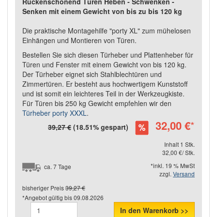
Rückenschonend Türen Heben - Schwenken -
Senken mit einem Gewicht von bis zu bis 120 kg
Die praktische Montagehilfe "port
y
XL" zum mühelosen
Einhängen und Montieren von Türen.
Bestellen Sie sich diesen Türheber und Plattenheber für
Türen und Fenster mit einem Gewicht von bis 120 kg.
Der Türheber eignet sich Stahlblechtüren und
Zimmertüren. Er besteht aus hochwertigem Kunststoff
und ist somit ein leichteres Teil in der Werkzeugkiste.
Für Türen bis 250 kg Gewicht empfehlen wir den
Türheber porty XXXL
.
32,00 €
*
39,27 €
(18.51% gespart)
Inhalt 1 Stk.
32,00 €/ Stk.
*inkl. 19 % MwSt
ca. 7 Tage
zzgl.
Versand
bisheriger Preis
39,27 €
*Angebot gültig bis
09.08.2026
In den Warenkorb >>