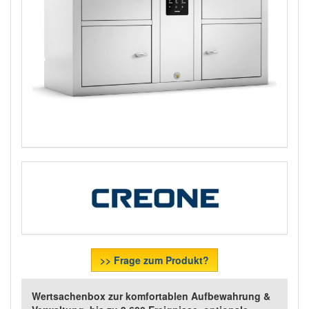
>> Frage zum Produkt?
Wertsachenbox zur komfortablen Aufbewahrung &