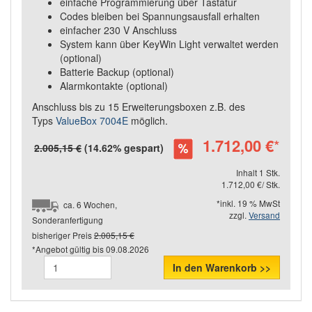
einfache Programmierung über Tastatur
Codes bleiben bei Spannungsausfall erhalten
einfacher 230 V Anschluss
System kann über KeyWin Light verwaltet werden
(optional)
Batterie Backup (optional)
Alarmkontakte (optional)
Anschluss bis zu 15 Erweiterungsboxen z.B. des
Typs
ValueBox 7004E
möglich.
1.712,00 €
*
2.005,15 €
(14.62% gespart)
Inhalt 1 Stk.
1.712,00 €/ Stk.
*inkl. 19 % MwSt
ca. 6 Wochen,
zzgl.
Versand
Sonderanfertigung
bisheriger Preis
2.005,15 €
*Angebot gültig bis
09.08.2026
In den Warenkorb >>