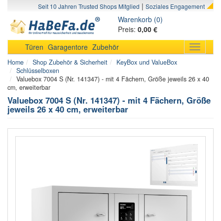
|
Seit 10 Jahren Trusted Shops Mitglied
Soziales Engagement
Warenkorb (0)
Preis:
0,00 €
Türen
Garagentore
Zubehör
Toggle
navigati
Home
Shop Zubehör & Sicherheit
KeyBox und ValueBox
Schlüsselboxen
Valuebox 7004 S (Nr. 141347) - mit 4 Fächern, Größe jeweils 26 x 40
cm, erweiterbar
Valuebox 7004 S (Nr. 141347) - mit 4 Fächern, Größe
jeweils 26 x 40 cm, erweiterbar