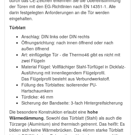
durch das CE-Zeichen erkennen Sie die Übereinstimmung
der Türen mit den EG-Richtlinien nach EN 14351-1. Alle
darin festgelegten Anforderungen an die Tür werden
eingehalten.
Türblatt
Anschlag: DIN links oder DIN rechts
Öffnungsrichtung: nach innen öffnend oder nach
außen öffnend
Art: einflügelige Tür - die Thermo46 gibt es nicht mit
zwei Flügeln
Material Flügel: Vollflächiger Stahl-Türflügel in Dickfalz-
Ausführung mit innenliegendem Flügelprofil.
Das Flügelprofil besteht aus Verbundwerkstoff.
Füllung des Türblattes: isolierender PU-
Hartschaumkern
Türdicke: 46 mm
Sicherung der Bandseite: 3-fach Hintergreifsicherung
Die besondere Konstruktion erlaubt eine
hohe
Wärmedämmung
. Sowohl das Türblatt (Stahl) als auch die
Türzarge (Aluminium) sind thermisch getrennt. Das heißt: Es
bilden sich keine Wärmebrücken. Das 46mm starke Türblatt