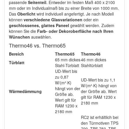
passende
Seitenteil
. Entweder im festen Maß 400 x 2100
mm oder im Individualmaß bis zu einer Breite von 1000 mm.
Das
Oberlicht
wird individuell angefertigt. Je nach Modell
können
verschiedene Glasvariationen
oder ein
geschlossenes, glattes Paneel
gewählt werden. Zudem
können Sie die
Farb- oder Dekoroberfläche nach Ihren
Wünschen
auswählen.
Thermo46 vs. Thermo65
Bereich
Thermo65
Thermo46
65 mm dickes
46 mm dickes
Türblatt
Stahl-Türblatt
Stahltürblatt
UD-Wert bis
zu 0,87
UD-Wert bis zu 1,1
W/(m²·K)
W/(m²·K) hängt von
hängt von der
Wärmedämmung
der Größe ab. Wert
Größe ab.
gilt für RAM 1230 x
Wert gilt für
2180 mm
RAM 1230 x
2180 mm
RC2 ist erhältlich bei
den Türmotiven TPS
700, TPS 750, TPS