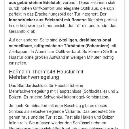
aus gebürstetem Edelstahl
verbaut. Diese zeichnen sich
durch hohen Griffkomfort und elegante Optik aus, die sich
perfekt in das Erscheinungsbild der Tür integriert. Der
Innendrücker aus Edelstahl mit Rosette
fügt sich perfekt
in die hochwertige Innenansicht der Tür ein und rundet das
Gesamtbild ab.
Auf der anderen Seite sind
2-teiligen, dreidimensional
verstellbare, stiftgesicherte Türbänder (Scharniere)
mit
Zierkappen in Aluminium-Optik verbaut. So können Sie Ihre
Huastür ohne großen Aufwand in wenigen Minuten richtig
einstellen.
Hörmann Thermo46 Haustür mit
Mehrfachverriegelung
Das Standardschloss für Haustür ist eine
Mehrfachverriegelung mit Hauptschloss (Softlockfalle) und 2
Bolzen. Es ist eine Schwenk-/Hakenriegel-Kombination.
Je nach Kombination mit dem Beschlag gibt es dieses
Schloss als selbstverrieglende Variante. Das bedeutet: Sie
gehen raus und die Tür ist zu. Fast alle Haken und Bolzen
fallen rein. Sie müssen wieder den Schlüssel nehmen.
Gerade wenn man sich öfter fragt, ob abegschlossen wurde,