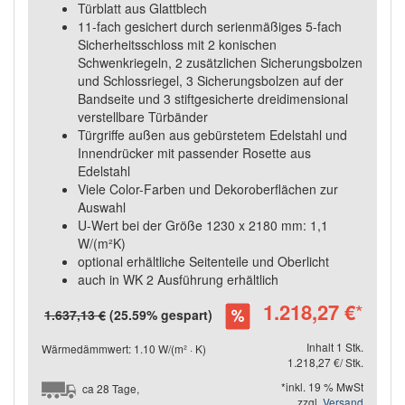
Türblatt aus Glattblech
11-fach gesichert durch serienmäßiges 5-fach
Sicherheitsschloss mit 2 konischen
Schwenkriegeln, 2 zusätzlichen Sicherungsbolzen
und Schlossriegel, 3 Sicherungsbolzen auf der
Bandseite und 3 stiftgesicherte dreidimensional
verstellbare Türbänder
Türgriffe außen aus gebürstetem Edelstahl und
Innendrücker mit passender Rosette aus
Edelstahl
Viele Color-Farben und Dekoroberflächen zur
Auswahl
U-Wert bei der Größe 1230 x 2180 mm: 1,1
W/(m²K)
optional erhältliche Seitenteile und Oberlicht
auch in WK 2 Ausführung erhältlich
1.218,27 €
*
1.637,13 €
(25.59% gespart)
Inhalt 1 Stk.
Wärmedämmwert: 1.10 W/(m² · K)
1.218,27 €/ Stk.
*inkl. 19 % MwSt
ca 28 Tage,
zzgl.
Versand