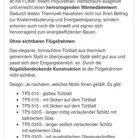
ist mit FCKW- freiem Polyurethan- Hartschaum ausgefüllt
und erreicht einen
hervorragenden Wärmedämmwert
.
Dadurch leisten Thermo46 Haustüren nicht nur Ihren Beitrag
zur Kostenreduzierung und Energieeinsparung, sondern
schonen auch noch die Umwelt und eignen sich
hervorragend zum energieeffizienten Bauen.
Ohne sichtbaren Flügelrahmen
Das elegante, formschöne Türblatt aus thermisch
getrenntem Stahl in überzeugender Optik sieht gut aus und
passt sich dem Eingangsbereich an. Durch die
flügelüberdeckende Konstruktion
ist der Flügelrahmen
nicht sichtbar.
Design: Je nachdem, welches Motiv Ihnen gefällt. Es gibt:
TPS 010 - glattes Türblatt
TPS 015 - mit Sicken auf dem Türblatt
TPS 515 - mit Sicken auf dem Türblatt
TPS 020S - langer mittig verlaufender Schlitz mit
satiniertem Glas
TPS 025S - langer seitlich verlaufender Schlitz
mit satiniertem Glas
TPS 030S - mit quadratischen Glasausschnitten