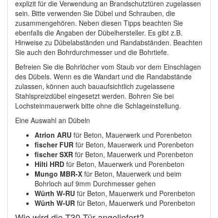
explizit für die Verwendung an Brandschutztüren zugelassen
sein. Bitte verwenden Sie Dübel und Schrauben, die
zusammengehören. Neben diesen Tipps beachten Sie
ebenfalls die Angaben der Dübelhersteller. Es gibt z.B.
Hinweise zu Dübelabständen und Randabständen. Beachten
Sie auch den Bohrdurchmesser und die Bohrtiefe.
Befreien Sie die Bohrlöcher vom Staub vor dem Einschlagen
des Dübels. Wenn es die Wandart und die Randabstände
zulassen, können auch bauaufsichtlich zugelassene
Stahlspreizdübel eingesetzt werden. Bohren Sie bei
Lochsteinmauerwerk bitte ohne die Schlageinstellung.
Eine Auswahl an Dübeln
Atrion ARU
für Beton, Mauerwerk und Porenbeton
fischer FUR
für Beton, Mauerwerk und Porenbeton
fischer SXR
für Beton, Mauerwerk und Porenbeton
Hilti HRD
für Beton, Mauerwerk und Porenbeton
Mungo MBR-X
für Beton, Mauerwerk und beim
Bohrloch auf 9mm Durchmesser gehen
Würth W-RU
für Beton, Mauerwerk und Porenbeton
Würth W-UR
für Beton, Mauerwerk und Porenbeton
Wie wird die T30 Tür angeliefert?