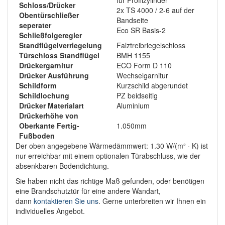
Schloss/Drücker
2x TS 4000 / 2-6 auf der
Obentürschließer
Bandseite
seperater
Eco SR Basis-2
Schließfolgeregler
Standflügelverriegelung
Falztreibriegelschloss
Türschloss Standflügel
BMH 1155
Drückergarnitur
ECO Form D 110
Drücker Ausführung
Wechselgarnitur
Schildform
Kurzschild abgerundet
Schildlochung
PZ beidseitig
Drücker Materialart
Aluminium
Drückerhöhe von
Oberkante Fertig-
1.050mm
Fußboden
Der oben angegebene Wärmedämmwert: 1.30 W/(m² · K) ist
nur erreichbar mit einem optionalen Türabschluss, wie der
absenkbaren Bodendichtung.
Sie haben nicht das richtige Maß gefunden, oder benötigen
eine Brandschutztür für eine andere Wandart,
dann
kontaktieren Sie uns
. Gerne unterbreiten wir Ihnen ein
individuelles Angebot.