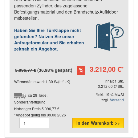
passenden Zylinder, das zugelassene
Befestigungsmaterial und den Brandschutz-Aufkleber
mitbestellen.
Haben Sie Ihre Tür/Klappe nicht
gefunden? Nutzen Sie unser
Anfrageformular und Sie erhalten
zeitnah ein Angebot.
3.212,00 €
*
5.096,77 €
(36.98% gespart)
Inhalt 1 Stk.
Wärmedämmwert: 1.30 W/(m² · K)
3.212,00 €/ Stk.
*inkl. 19 % MwSt
ca 28 Tage,
zzgl.
Versand
Sonderanfertigung
bisheriger Preis
5.096,77 €
*Angebot gültig bis
09.08.2026
In den Warenkorb >>