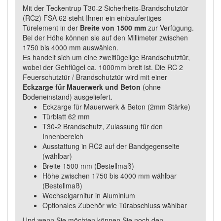
Mit der Teckentrup T30-2 Sicherheits-Brandschutztür
(RC2) FSA 62 steht Ihnen ein einbaufertiges
Türelement in der
Breite von 1500 mm
zur Verfügung.
Bei der Höhe können sie auf den Millimeter zwischen
1750 bis 4000 mm auswählen.
Es handelt sich um eine zweiflügelige Brandschutztür,
wobei der Gehflügel ca. 1000mm breit ist. Die RC 2
Feuerschutztür / Brandschutztür wird mit einer
Eckzarge für Mauerwerk und Beton
(ohne
Bodeneinstand) ausgeliefert.
Eckzarge für Mauerwerk & Beton (2mm Stärke)
Türblatt 62 mm
T30-2 Brandschutz, Zulassung für den
Innenbereich
Ausstattung in RC2 auf der Bandgegenseite
(wählbar)
Breite 1500 mm (Bestellmaß)
Höhe zwischen 1750 bis 4000 mm wählbar
(Bestellmaß)
Wechselgarnitur in Aluminium
Optionales Zubehör wie Türabschluss wählbar
Und wenn Sie möchten können Sie noch den