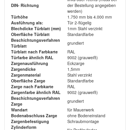
DIN- Richtung
der Bestellung angegeben
werden)
Türhöhe
1.750 mm bis 4.000 mm
Ausführung als:
Tür 2-flügelig
Blechdicke Türblatt (mm)
1mm Stahl verzinkt
Oberfläche Türblatt
Standardfarbe
Beschichtungsverfahren
grundiert
Türblatt
Türblatt nach Farbkarte
RAL
Türfarbe ähnlich RAL
9002 (grauweiß)
Zargenausführung
Eckzarge
Zargendicke
1,5mm
Zargenmaterial
Stahl verzinkt
Oberfläche Zarge
Standardfarbe
Zarge nach Farbkarte
RAL
Zargenfarbe ähnlich RAL
9002 (grauweiß)
Beschichtungsverfahren
grundiert
Zarge
Wandart
für Mauerwerk
Bodenabschluss Zarge
ohne Bodeneinstand
Zargenbefestigung
Schraubmontage
Zylinderform
für Profilzylinder