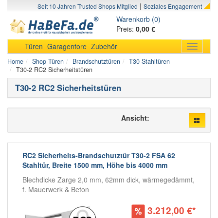
|
Seit 10 Jahren Trusted Shops Mitglied
Soziales Engagement
Warenkorb (0)
Preis:
0,00 €
Türen
Garagentore
Zubehör
Toggle
navigati
Home
Shop Türen
Brandschutztüren
T30 Stahltüren
T30-2 RC2 Sicherheitstüren
T30-2 RC2 Sicherheitstüren
Ansicht:
RC2 Sicherheits-Brandschutztür T30-2 FSA 62
Stahltür, Breite 1500 mm, Höhe bis 4000 mm
Blechdicke Zarge 2,0 mm, 62mm dick, wärmegedämmt,
f. Mauerwerk & Beton
3.212,00 €*