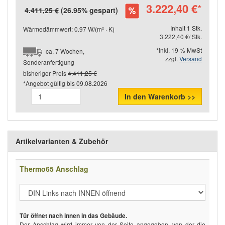
3.222,40 €
*
4.411,25 €
(26.95% gespart)
Inhalt 1 Stk.
Wärmedämmwert: 0.97 W/(m² · K)
3.222,40 €/ Stk.
*inkl. 19 % MwSt
ca. 7 Wochen,
zzgl.
Versand
Sonderanfertigung
bisheriger Preis
4.411,25 €
*Angebot gültig bis
09.08.2026
In den Warenkorb >>
Artikelvarianten & Zubehör
Thermo65 Anschlag
Tür öffnet nach innen in das Gebäude.
Der Anschlag wird immer von der Seite angegeben, von der die