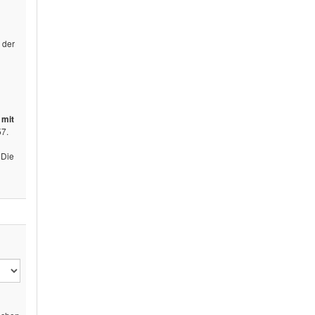
n der
 mit
57.
 Die