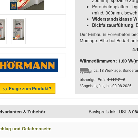
200mm), spezielle Zarg
Porenbetonplatten, lie
(mind. 300mm), bewehrt
Widerstandsklasse 
Dickfalzausführung,
Der Einbau in Porenbeton be
Montage. Bitte bei Bedarf anf
4.
Wärmedämmwert: 1.80 W/(m²
ca. 18 Werktage, Sonderan
bisheriger Preis
4.117,71 €
*Angebot gültig bis
09.08.2026
>> Frage zum Produkt?
elvarianten & Zubehör
Basispreis inkl. USt.
3.08
chlag und Gefahrenseite