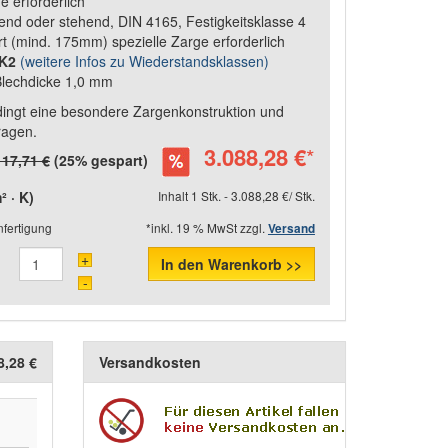
e erforderlich
gend oder stehend, DIN 4165, Festigkeitsklasse 4
 (mind. 175mm) spezielle Zarge erforderlich
WK2
(weitere Infos zu Wiederstandsklassen)
Blechdicke 1,0 mm
dingt eine besondere Zargenkonstruktion und
ragen.
3.088,28 €
*
117,71 €
(25% gespart)
 · K)
Inhalt 1 Stk. - 3.088,28 €/ Stk.
fertigung
*inkl. 19 % MwSt zzgl.
Versand
+
In den Warenkorb >>
-
8,28 €
Versandkosten