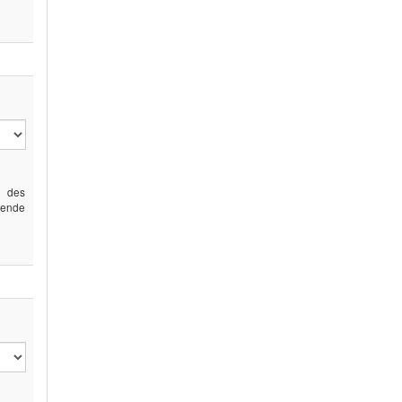
g des
gende