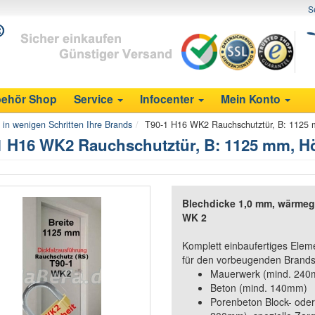
S
ehör Shop
Service
Infocenter
Mein Konto
e in wenigen Schritten Ihre Brands
T90-1 H16 WK2 Rauchschutztür, B: 1125 m
1 H16 WK2 Rauchschutztür, B: 1125 mm, Hö
Blechdicke 1,0 mm, wärmeg
WK 2
Komplett einbaufertiges Elem
für den vorbeugenden Brandsc
Mauerwerk (mind. 24
Beton (mind. 140mm)
Porenbeton Block- oder