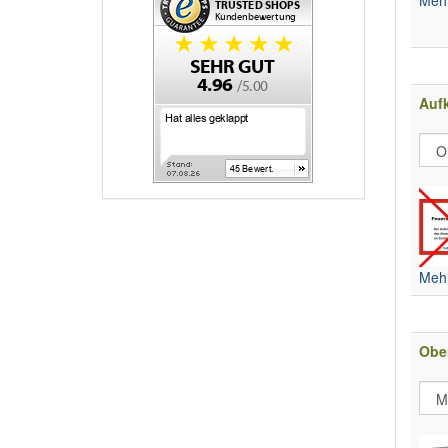
Aufk
Mehr
Obe