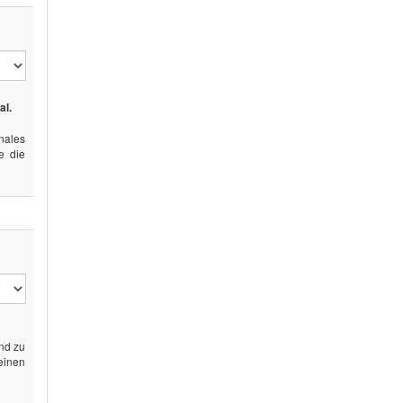
al.
ales
e die
end zu
 einen