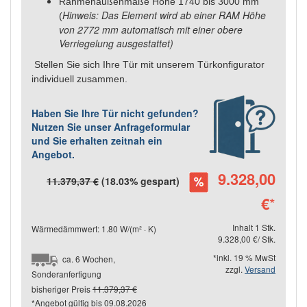
Rahmenaußenmaße Höhe 1740 bis 3000 mm
Hinweis: Das Element wird ab einer RAM Höhe
(
von 2772 mm automatisch mit einer obere
Verriegelung ausgestattet)
Stellen Sie sich Ihre Tür mit unserem Türkonfigurator
individuell zusammen.
Haben Sie Ihre Tür nicht gefunden?
Nutzen Sie unser Anfrageformular
und Sie erhalten zeitnah ein
Angebot.
9.328,00
11.379,37 €
(18.03% gespart)
€
*
Inhalt 1 Stk.
Wärmedämmwert: 1.80 W/(m² · K)
9.328,00 €/ Stk.
*inkl. 19 % MwSt
ca. 6 Wochen,
zzgl.
Versand
Sonderanfertigung
bisheriger Preis
11.379,37 €
*Angebot gültig bis
09.08.2026