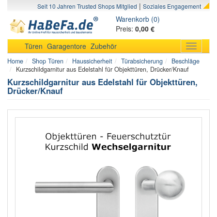
|
Seit 10 Jahren Trusted Shops Mitglied
Soziales Engagement
Warenkorb (0)
Preis:
0,00 €
Türen
Garagentore
Zubehör
Toggle
navigati
Home
Shop Türen
Haussicherheit
Türabsicherung
Beschläge
Kurzschildgarnitur aus Edelstahl für Objekttüren, Drücker/Knauf
Kurzschildgarnitur aus Edelstahl für Objekttüren,
Drücker/Knauf