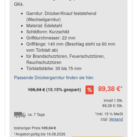
GK4.
Garnitur: Drücker/Knauf feststehend
(Wechselgarnitur)
Material: Edelstahl
Schildform: Kurzschild
Griffdurchmesser: 22 mm
Grifflänge: 140 mm (Beschlag steht ca 60 mm
vom Türblatt ab)
für Brandschutztüren, Feuerschutztüren,
Rauchschutztüren
Türblattstärke: 35 bis 75 mm
Passende Drückergarnitur finden sie hier.
89,38 €
*
105,34 €
(15.15% gespart)
Inhalt 1 Stk.
89,38 €/ Stk.
*inkl. 19 % MwSt
ca. 7 Tage
zzgl.
Versand
bisheriger Preis
105,34 €
*Angebot gültig bis
16.08.2026