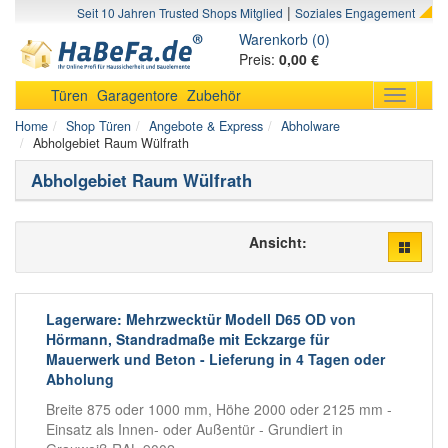
|
Seit 10 Jahren Trusted Shops Mitglied
Soziales Engagement
Warenkorb (0)
Preis:
0,00 €
Türen
Garagentore
Zubehör
Toggle
navigati
Home
Shop Türen
Angebote & Express
Abholware
Abholgebiet Raum Wülfrath
Abholgebiet Raum Wülfrath
Ansicht:
Lagerware: Mehrzwecktür Modell D65 OD von
Hörmann, Standradmaße mit Eckzarge für
Mauerwerk und Beton - Lieferung in 4 Tagen oder
Abholung
Breite 875 oder 1000 mm, Höhe 2000 oder 2125 mm -
Einsatz als Innen- oder Außentür - Grundiert in