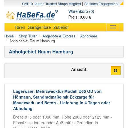
|
Seit 10 Jahren Trusted Shops Mitglied
Soziales Engagement
Warenkorb (0)
Preis:
0,00 €
Türen
Garagentore
Zubehör
Toggle
navigati
Home
Shop Türen
Angebote & Express
Abholware
Abholgebiet Raum Hamburg
Abholgebiet Raum Hamburg
Ansicht:
Lagerware: Mehrzwecktür Modell D65 OD von
Hörmann, Standradmaße mit Eckzarge für
Mauerwerk und Beton - Lieferung in 4 Tagen oder
Abholung
Breite 875 oder 1000 mm, Höhe 2000 oder 2125 mm -
Einsatz als Innen- oder Außentür - Grundiert in