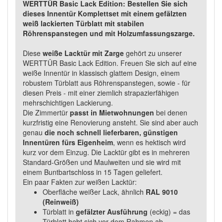
WERTTÜR Basic Lack Edition: Bestellen Sie sich
dieses Innentür Komplettset mit einem gefälzten
weiß lackierten Türblatt mit stabilen
Röhrenspanstegen und mit Holzumfassungszarge.
Diese
weiße Lacktür mit Zarge
gehört zu unserer
WERTTÜR Basic Lack Edition. Freuen Sie sich auf eine
weiße Innentür in klassisch glattem Design, einem
robustem Türblatt aus Röhrenspanstegen, sowie - für
diesen Preis - mit einer ziemlich strapazierfähigen
mehrschichtigen Lackierung.
Die Zimmertür
passt in Mietwohnungen
bei denen
kurzfristig eine Renovierung ansteht. Sie sind aber auch
genau
die noch schnell lieferbaren, günstigen
Innentüren fürs Eigenheim
, wenn es hektisch wird
kurz vor dem Einzug. Die Lacktür gibt es in mehreren
Standard-Größen und Maulweiten und sie wird mit
einem Buntbartschloss in 15 Tagen geliefert.
Ein paar Fakten zur weißen Lacktür:
Oberfläche weißer Lack, ähnlich
RAL 9010
(Reinweiß)
Türblatt in
gefälzter Ausführung
(eckig) = das
Türblatt hebt sich vor dem Rahmen ab.