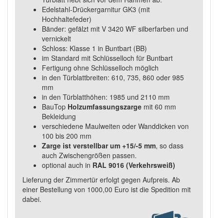
Edelstahl-Drückergarnitur GK3 (mit
Hochhaltefeder)
Bänder: gefälzt mit V 3420 WF silberfarben und
vernickelt
Schloss: Klasse 1 in Buntbart (BB)
im Standard mit Schlüsselloch für Buntbart
Fertigung ohne Schlüsselloch möglich
in den Türblattbreiten: 610, 735, 860 oder 985
mm
in den Türblatthöhen: 1985 und 2110 mm
BauTop
Holzumfassungszarge
mit 60 mm
Bekleidung
verschiedene Maulweiten oder Wanddicken von
100 bis 200 mm
Zarge ist verstellbar um +15/-5 mm
, so dass
auch Zwischengrößen passen.
optional auch in
RAL 9016 (Verkehrsweiß)
Lieferung der Zimmertür erfolgt gegen Aufpreis. Ab
einer Bestellung von 1000,00 Euro ist die Spedition mit
dabei.