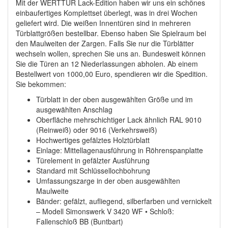
Mit der WERTTÜR Lack-Edition haben wir uns ein schönes
einbaufertiges Komplettset überlegt, was in drei Wochen
geliefert wird. Die weißen Innentüren sind in mehreren
Türblattgrößen bestellbar. Ebenso haben Sie Spielraum bei
den Maulweiten der Zargen. Falls Sie nur die Türblätter
wechseln wollen, sprechen Sie uns an. Bundesweit können
Sie die Türen an 12 Niederlassungen abholen. Ab einem
Bestellwert von 1000,00 Euro, spendieren wir die Spedition.
Sie bekommen:
Türblatt in der oben ausgewählten Größe und im
ausgewählten Anschlag
Oberfläche mehrschichtiger Lack ähnlich RAL 9010
(Reinweiß) oder 9016 (Verkehrsweiß)
Hochwertiges gefälztes Holztürblatt
Einlage: Mittellagenausführung in Röhrenspanplatte
Türelement in gefälzter Ausführung
Standard mit Schlüssellochbohrung
Umfassungszarge in der oben ausgewählten
Maulweite
Bänder: gefälzt, aufliegend, silberfarben und vernickelt
– Modell Simonswerk V 3420 WF • Schloß:
Fallenschloß BB (Buntbart)