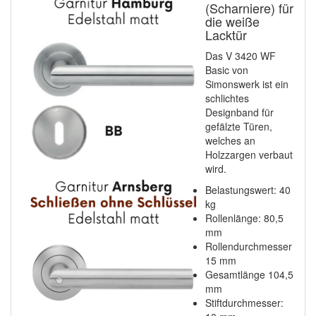
(Scharniere) für
die weiße
Lacktür
Das V 3420 WF
Basic von
Simonswerk ist ein
schlichtes
Designband für
gefälzte Türen,
welches an
Holzzargen verbaut
wird.
Belastungswert: 40
kg
Rollenlänge: 80,5
mm
Rollendurchmesser
15 mm
Gesamtlänge 104,5
mm
Stiftdurchmesser: