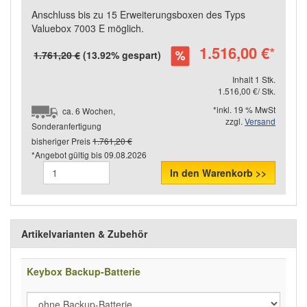
Anschluss bis zu 15 Erweiterungsboxen des Typs
Valuebox 7003 E möglich.
1.516,00 €
*
1.761,20 €
(13.92% gespart)
Inhalt 1 Stk.
1.516,00 €/ Stk.
*inkl. 19 % MwSt
ca. 6 Wochen,
zzgl.
Versand
Sonderanfertigung
bisheriger Preis
1.761,20 €
*Angebot gültig bis
09.08.2026
In den Warenkorb >>
Artikelvarianten & Zubehör
Keybox Backup-Batterie