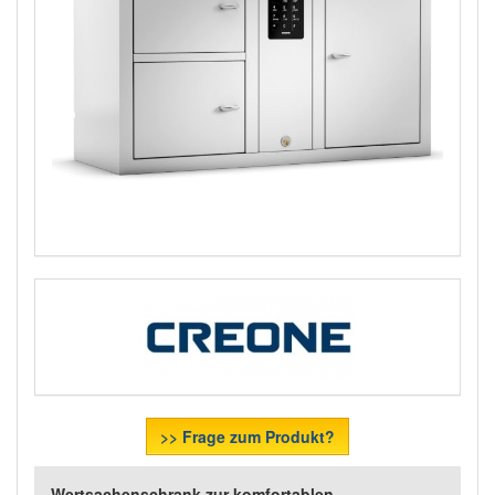
>> Frage zum Produkt?
Wertsachenschrank zur komfortablen