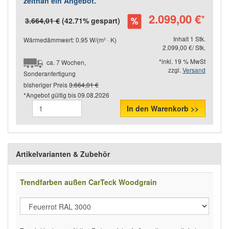
zeitnah ein Angebot.
2.099,00 €
*
3.664,01 €
(42.71% gespart)
Inhalt 1 Stk.
Wärmedämmwert: 0.95 W/(m² · K)
2.099,00 €/ Stk.
*inkl. 19 % MwSt
ca. 7 Wochen,
zzgl.
Versand
Sonderanfertigung
bisheriger Preis
3.664,01 €
*Angebot gültig bis
09.08.2026
In den Warenkorb >>
Artikelvarianten & Zubehör
Trendfarben außen CarTeck Woodgrain