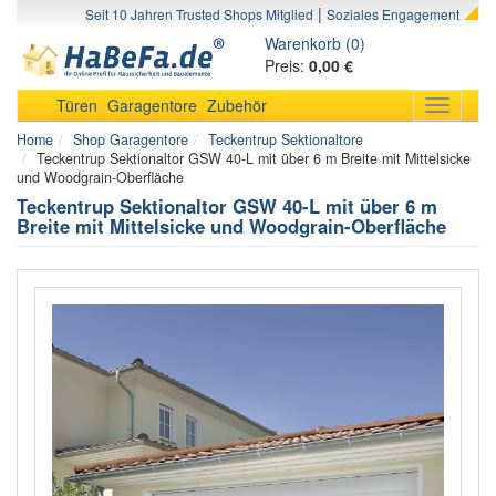
|
Seit 10 Jahren Trusted Shops Mitglied
Soziales Engagement
Warenkorb (0)
Preis:
0,00 €
Türen
Garagentore
Zubehör
Toggle
navigati
Home
Shop Garagentore
Teckentrup Sektionaltore
Teckentrup Sektionaltor GSW 40-L mit über 6 m Breite mit Mittelsicke
und Woodgrain-Oberfläche
Teckentrup Sektionaltor GSW 40-L mit über 6 m
Breite mit Mittelsicke und Woodgrain-Oberfläche