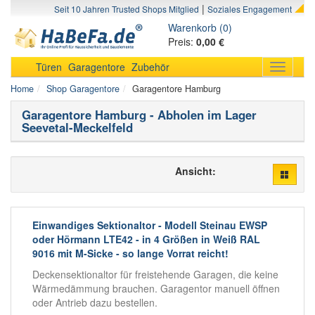
|
Seit 10 Jahren Trusted Shops Mitglied
Soziales Engagement
Warenkorb (0)
Preis:
0,00 €
Türen
Garagentore
Zubehör
Toggle
navigati
Home
Shop Garagentore
Garagentore Hamburg
Garagentore Hamburg - Abholen im Lager
Seevetal-Meckelfeld
Ansicht:
Einwandiges Sektionaltor - Modell Steinau EWSP
oder Hörmann LTE42 - in 4 Größen in Weiß RAL
9016 mit M-Sicke - so lange Vorrat reicht!
Deckensektionaltor für freistehende Garagen, die keine
Wärmedämmung brauchen. Garagentor manuell öffnen
oder Antrieb dazu bestellen.