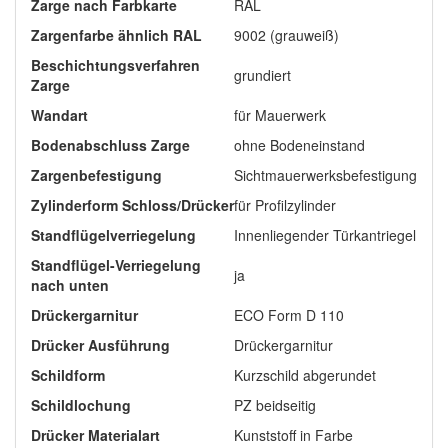
Zarge nach Farbkarte
RAL
Zargenfarbe ähnlich RAL
9002 (grauweiß)
Beschichtungsverfahren
grundiert
Zarge
Wandart
für Mauerwerk
Bodenabschluss Zarge
ohne Bodeneinstand
Zargenbefestigung
Sichtmauerwerksbefestigung
Zylinderform Schloss/Drücker
für Profilzylinder
Standflügelverriegelung
Innenliegender Türkantriegel
Standflügel-Verriegelung
ja
nach unten
Drückergarnitur
ECO Form D 110
Drücker Ausführung
Drückergarnitur
Schildform
Kurzschild abgerundet
Schildlochung
PZ beidseitig
Drücker Materialart
Kunststoff in Farbe