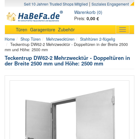
|
Seit 10 Jahren Trusted Shops Mitglied
Soziales Engagement
Warenkorb (0)
Preis:
0,00 €
Türen
Garagentore
Zubehör
Toggle
navigati
Home
Shop Türen
Mehrzwecktüren
Stahltüren 2-flügelig
Teckentrup DW62-2 Mehrzwecktür - Doppeltüren in der Breite 2500
mm und Höhe: 2500 mm
Teckentrup DW62-2 Mehrzwecktür - Doppeltüren in
der Breite 2500 mm und Höhe: 2500 mm