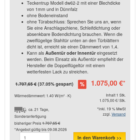
Teckentrup Modell dw62-2 mit einer Blechdicke
von 1mm und in Dünnfalz
ohne Bodeneinstand
ohne Türabschluss: Sprechen Sie uns an, wenn
Sie eine Anschlagschiene, Schleifdichtung oder
absenkbare Bodendichtung brauchen. Wenn die
zweiflügelige Stahltür unten an den Türblättern
dicht ist, erreicht sie einen Dämmwert von 1,4.
Kann als
Außentür oder Innentür
eingesetzt
werden. Beim Einsatz als Außentür empfiehlt der
Hersteller die Doppelflügeltür mit einem
wetterfesten Lack zu streichen.
1.075,00 €
*
1.707,65 €
(37.05% gespart)
Inhalt 1 Stk.
Wärmedämmwert: 1.40 W/(m² · K)
1.075,00 €/ Stk.
*inkl. 19 % MwSt
ca. 21 Tage,
zzgl.
Versand
Sonderanfertigung
bisheriger Preis
1.707,65 €
*Angebot gültig bis
09.08.2026
In den Warenkorb >>