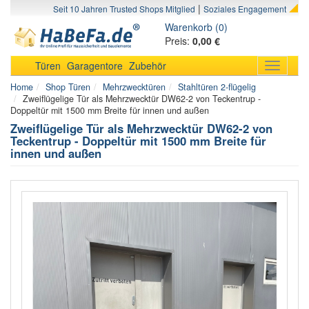
|
Seit 10 Jahren Trusted Shops Mitglied
Soziales Engagement
Warenkorb (0)
Preis:
0,00 €
Türen
Garagentore
Zubehör
Toggle
navigati
Home
Shop Türen
Mehrzwecktüren
Stahltüren 2-flügelig
Zweiflügelige Tür als Mehrzwecktür DW62-2 von Teckentrup -
Doppeltür mit 1500 mm Breite für innen und außen
Zweiflügelige Tür als Mehrzwecktür DW62-2 von
Teckentrup - Doppeltür mit 1500 mm Breite für
innen und außen