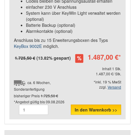
Codes bleiben bei Spannungsausfall erhalten
einfacher 230 V Anschluss
System kann über KeyWin Light verwaltet werden
(optional)
Batterie Backup (optional)
Alarmkontakte (optional)
Anschluss bis zu 15 Erweiterungsboxen des Typs
KeyBox 9002E
möglich.
1.487,00 €
*
1.725,50 €
(13.82% gespart)
Inhalt 1 Stk.
1.487,00 €/ Stk.
*inkl. 19 % MwSt
ca. 6 Wochen,
zzgl.
Versand
Sonderanfertigung
bisheriger Preis
1.725,50 €
*Angebot gültig bis
09.08.2026
In den Warenkorb >>