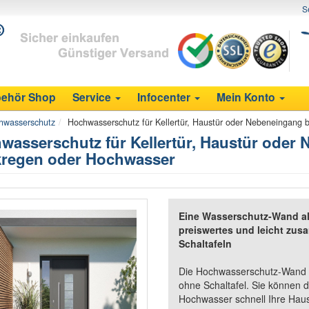
S
ehör Shop
Service
Infocenter
Mein Konto
hwasserschutz
Hochwasserschutz für Kellertür, Haustür oder Nebeneingang
wasserschutz für Kellertür, Haustür oder
kregen oder Hochwasser
Eine Wasserschutz-Wand als 
preiswertes und leicht zu
Schaltafeln
Die Hochwasserschutz-Wand a
ohne Schaltafel. Sie können 
Hochwasser schnell Ihre Hau