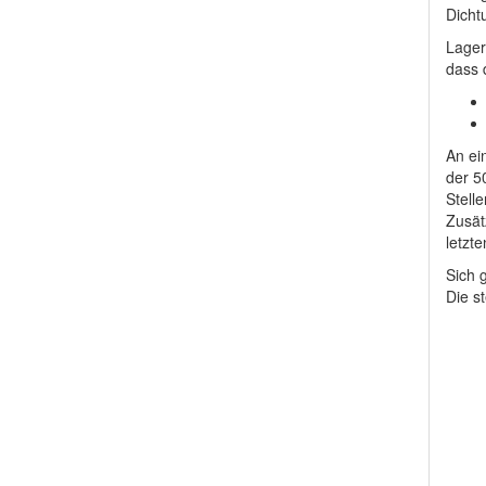
Dicht
Lager
dass 
An ei
der 5
Stell
Zusät
letzt
Sich 
Die s