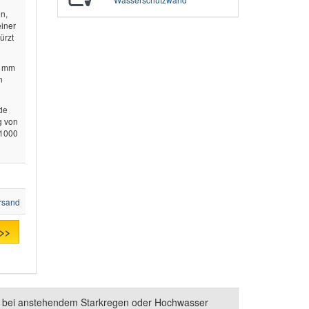
en,
einer
ürzt
0 mm
n
nde
g von
 1000
rsand
 >>
ng bei anstehendem Starkregen oder Hochwasser