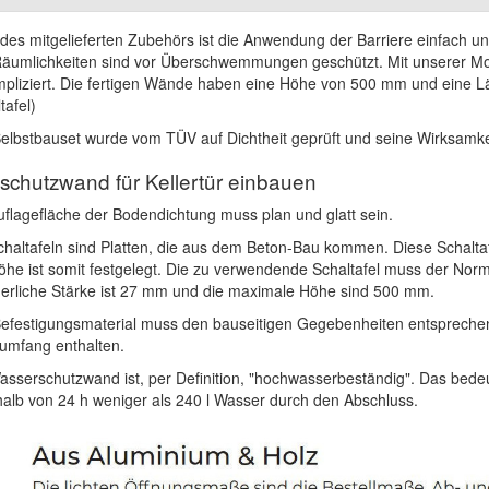
des mitgelieferten Zubehörs ist die Anwendung der Barriere einfach u
Räumlichkeiten sind vor Überschwemmungen geschützt. Mit unserer Mo
pliziert. Die fertigen Wände haben eine Höhe von 500 mm und eine L
tafel)
elbstbauset wurde vom TÜV auf Dichtheit geprüft und seine Wirksamkei
chutzwand für Kellertür einbauen
uflagefläche der Bodendichtung muss plan und glatt sein.
chaltafeln sind Platten, die aus dem Beton-Bau kommen. Diese Schalt
öhe ist somit festgelegt. Die zu verwendende Schaltafel muss der No
derliche Stärke ist 27 mm und die maximale Höhe sind 500 mm.
efestigungsmaterial muss den bauseitigen Gegebenheiten entsprechen
rumfang enthalten.
asserschutzwand ist, per Definition, "hochwasserbeständig". Das bed
halb von 24 h weniger als 240 l Wasser durch den Abschluss.