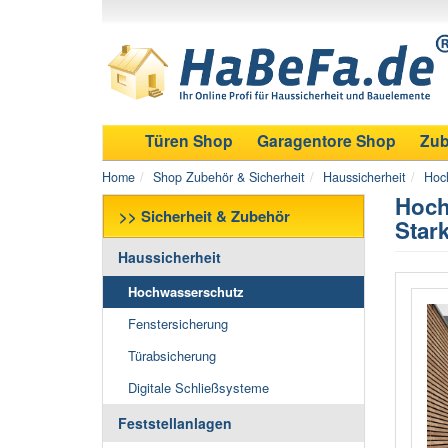
Türen Shop
Garagentore Shop
Zub
Home
Shop Zubehör & Sicherheit
Haussicherheit
Hoc
Hoch
>> Sicherheit & Zubehör
Star
Haussicherheit
Hochwasserschutz
Fenstersicherung
Türabsicherung
Digitale Schließsysteme
Feststellanlagen