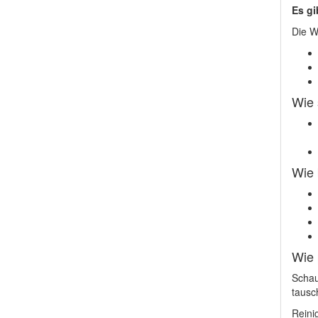
Es gi
Die W
Wie 
Wie 
Wie 
Schau
tausc
Reini