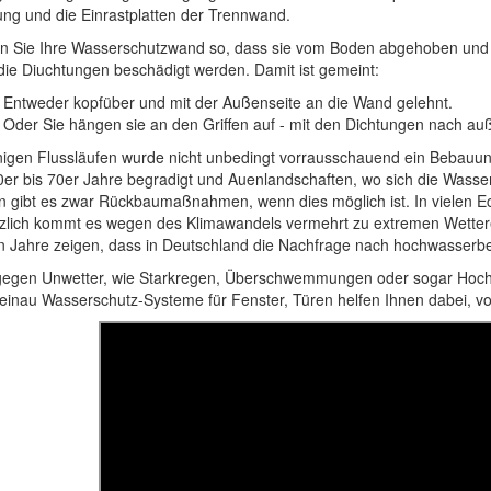
ung und die Einrastplatten der Trennwand.
n Sie Ihre Wasserschutzwand so, dass sie vom Boden abgehoben und 
die Diuchtungen beschädigt werden. Damit ist gemeint:
Entweder kopfüber und mit der Außenseite an die Wand gelehnt.
Oder Sie hängen sie an den Griffen auf - mit den Dichtungen nach au
nigen Flussläufen wurde nicht unbedingt vorrausschauend ein Bebauun
0er bis 70er Jahre begradigt und Auenlandschaften, wo sich die Wasser
en gibt es zwar Rückbaumaßnahmen, wenn dies möglich ist. In vielen 
zlich kommt es wegen des Klimawandels vermehrt zu extremen Wetter
en Jahre zeigen, dass in Deutschland die Nachfrage nach hochwasserbe
gegen Unwetter, wie Starkregen, Überschwemmungen oder sogar Hochwas
teinau Wasserschutz-Systeme für Fenster, Türen helfen Ihnen dabei, vor