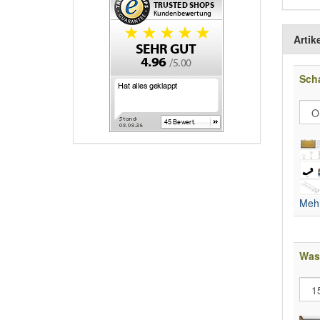
Artik
Scha
Mehr
Was