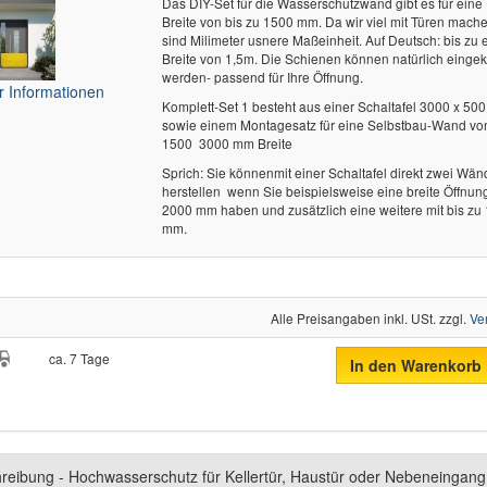
Das DIY-Set für die Wasserschutzwand gibt es für eine
Breite von bis zu 1500 mm. Da wir viel mit Türen mach
sind Milimeter usnere Maßeinheit. Auf Deutsch: bis zu 
Breite von 1,5m. Die Schienen können natürlich eingek
werden- passend für Ihre Öffnung.
 Informationen
Komplett-Set 1 besteht aus einer Schaltafel 3000 x 50
sowie einem Montagesatz für eine Selbstbau-Wand vo
1500  3000 mm Breite
Sprich: Sie könnenmit einer Schaltafel direkt zwei Wä
herstellen  wenn Sie beispielsweise eine breite Öffnun
2000 mm haben und zusätzlich eine weitere mit bis zu
mm.
Alle Preisangaben inkl. USt. zzgl.
Ve
ca. 7 Tage
In den Warenkorb
reibung - Hochwasserschutz für Kellertür, Haustür oder Nebeneinga