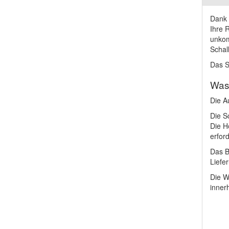
Dank 
Ihre 
unkom
Schall
Das S
Wass
Die A
Die S
Die H
erfor
Das B
Liefe
Die W
inner