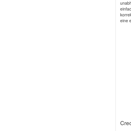
unabh
einfa
korre
eine 
Cre