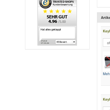
Artik
Key
Mehr
Key