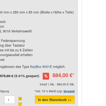
 mm x 280 mm x 85 mm (Breite x Höhe x Tiefe)
lech
 cm
AL 9016 Verkehrsweiß
ch Federspannung
ng über Tastatur
es mit bis zu 8 Zahlen
nungsausfall erhalten
uss
rungsboxen des Typs
KeyBox 9001E
möglich.
884,00 €
*
975,80 €
(9.41% gespart)
Inhalt 1 Stk. - 884,00 €/ Stk.
rtigung
*inkl. 19 % MwSt zzgl.
Versand
+
In den Warenkorb >>
-