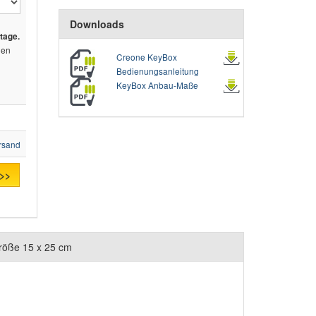
Downloads
tage.
den
Creone KeyBox
Bedienungsanleitung
KeyBox Anbau-Maße
rsand
 >>
größe 15 x 25 cm