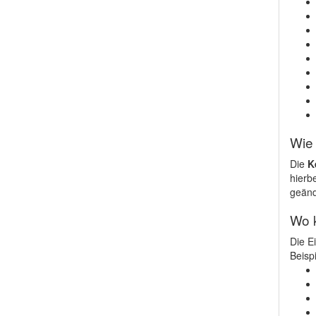
Wie
Die
K
hierb
geänd
Wo 
Die Ei
Beisp