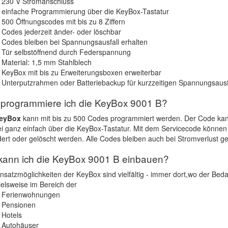
230 V Stromanschluss
einfache Programmierung über die KeyBox-Tastatur
500 Öffnungscodes mit bis zu 8 Ziffern
Codes jederzeit änder- oder löschbar
Codes bleiben bei Spannungsausfall erhalten
Tür selbstöffnend durch Federspannung
Material: 1,5 mm Stahlblech
KeyBox mit bis zu Erweiterungsboxen erweiterbar
Unterputzrahmen oder Batteriebackup für kurzzeitigen Spannungsausfal
 programmiere ich die KeyBox 9001 B?
eyBox
kann mit bis zu 500 Codes programmiert werden. Der Code kann 
ei ganz einfach über die KeyBox-Tastatur. Mit dem Servicecode können
ert oder gelöscht werden. Alle Codes bleiben auch bei Stromverlust ge
kann ich die KeyBox 9001 B einbauen?
nsatzmöglichkeiten der KeyBox sind vielfältig - immer dort,wo der Bedarf
ielsweise im Bereich der
Ferienwohnungen
Pensionen
Hotels
Autohäuser