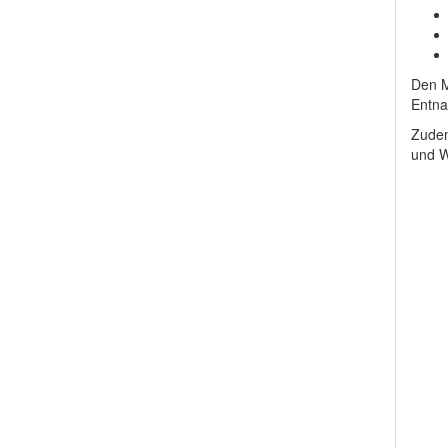
Den M
Entna
Zudem
und W