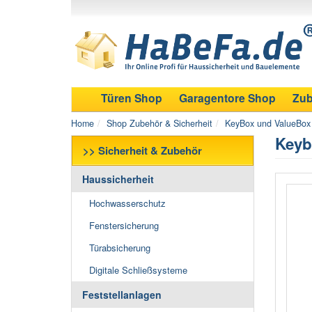
Türen Shop
Garagentore Shop
Zub
Home
Shop Zubehör & Sicherheit
KeyBox und ValueBox
Keyb
>> Sicherheit & Zubehör
Haussicherheit
Hochwasserschutz
Fenstersicherung
Türabsicherung
Digitale Schließsysteme
Feststellanlagen