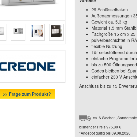
Vorteile:
29 Schlüsselhaken
Außenabmessungen 350
Gewicht ca. 5,3 kg
Material 1,5 mm Stahlb
Fachgröße 15 cm x 25
pulverbeschichtet in R
flexible Nutzung
Tür selbstöffnend dur
einfache Programmieru
bis zu 500 Öffnungscod
Codes bleiben bei Span
einfacher 230 V Anschl
Anschluss bis zu 15 Erweite
>> Frage zum Produkt?
ca. 6 Wochen, Sonderanfe
bisheriger Preis
975,80 €
*Angebot gültig bis
09.08.2026