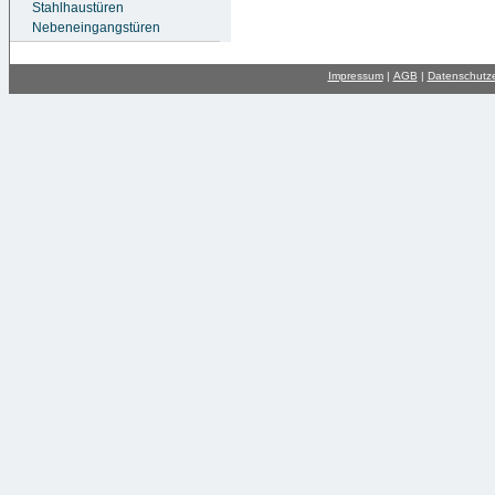
Stahlhaustüren
Nebeneingangstüren
Impressum
|
AGB
|
Datenschutze