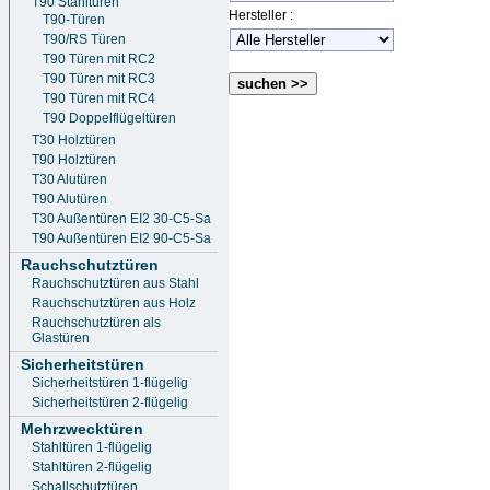
T90 Stahltüren
Hersteller :
T90-Türen
T90/RS Türen
T90 Türen mit RC2
T90 Türen mit RC3
suchen >>
T90 Türen mit RC4
T90 Doppelflügeltüren
T30 Holztüren
T90 Holztüren
T30 Alutüren
T90 Alutüren
T30 Außentüren EI2 30-C5-Sa
T90 Außentüren EI2 90-C5-Sa
Rauchschutztüren
Rauchschutztüren aus Stahl
Rauchschutztüren aus Holz
Rauchschutztüren als
Glastüren
Sicherheitstüren
Sicherheitstüren 1-flügelig
Sicherheitstüren 2-flügelig
Mehrzwecktüren
Stahltüren 1-flügelig
Stahltüren 2-flügelig
Schallschutztüren