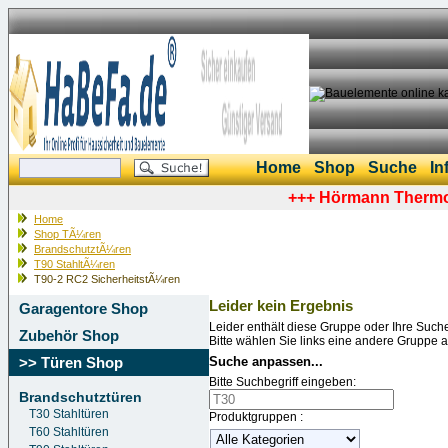
Home
Shop
Suche
In
+++
Hörmann ThermoS
Home
Shop TÃ¼ren
BrandschutztÃ¼ren
T90 StahltÃ¼ren
T90-2 RC2 SicherheitstÃ¼ren
Leider kein Ergebnis
Garagentore Shop
Leider enthält diese Gruppe oder Ihre Such
Zubehör Shop
Bitte wählen Sie links eine andere Gruppe 
>> Türen Shop
Suche anpassen...
Bitte Suchbegriff eingeben:
Brandschutztüren
T30 Stahltüren
Produktgruppen :
T60 Stahltüren