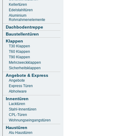
Kellertüren
Edelstahltüren
Aluminium
Rohrrahmenelemente
Dachbodentreppe
Baustellentüren
Klappen
T30 Klappen
T60 Klappen
T90 Klappen
Mehrzweckklappen
Sicherheitsklappen
Angebote & Express
Angebote
Express Türen
Abholware
Innentüren
Lacktüren
Stahl-Innentüren
CPL-Türen
Wohnungseingangstüren
Haustüren
Alu Haustüren