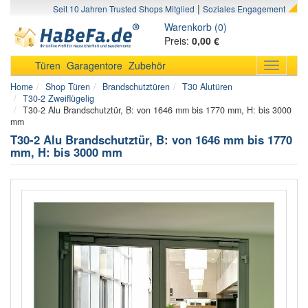
|
Seit 10 Jahren Trusted Shops Mitglied
Soziales Engagement
Warenkorb (0)
Preis:
0,00 €
Türen
Garagentore
Zubehör
Toggle
navigati
Home
Shop Türen
Brandschutztüren
T30 Alutüren
T30-2 Zweiflügelig
T30-2 Alu Brandschutztür, B: von 1646 mm bis 1770 mm, H: bis 3000
mm
T30-2 Alu Brandschutztür, B: von 1646 mm bis 1770
mm, H: bis 3000 mm