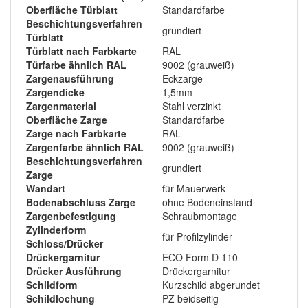
Oberfläche Türblatt
Standardfarbe
Beschichtungsverfahren
grundiert
Türblatt
Türblatt nach Farbkarte
RAL
Türfarbe ähnlich RAL
9002 (grauweiß)
Zargenausführung
Eckzarge
Zargendicke
1,5mm
Zargenmaterial
Stahl verzinkt
Oberfläche Zarge
Standardfarbe
Zarge nach Farbkarte
RAL
Zargenfarbe ähnlich RAL
9002 (grauweiß)
Beschichtungsverfahren
grundiert
Zarge
Wandart
für Mauerwerk
Bodenabschluss Zarge
ohne Bodeneinstand
Zargenbefestigung
Schraubmontage
Zylinderform
für Profilzylinder
Schloss/Drücker
Drückergarnitur
ECO Form D 110
Drücker Ausführung
Drückergarnitur
Schildform
Kurzschild abgerundet
Schildlochung
PZ beidseitig