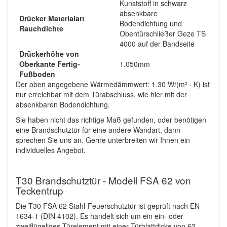
Kunststoff in schwarz
absenkbare
Drücker Materialart
Bodendichtung und
Rauchdichte
Obentürschließer Geze TS
4000 auf der Bandseite
Drückerhöhe von
Oberkante Fertig-
1.050mm
Fußboden
Der oben angegebene Wärmedämmwert: 1.30 W/(m² · K) ist
nur erreichbar mit dem Türabschluss, wie hier mit der
absenkbaren Bodendichtung.
Sie haben nicht das richtige Maß gefunden, oder benötigen
eine Brandschutztür für eine andere Wandart, dann
sprechen Sie uns an. Gerne unterbreiten wir Ihnen ein
individuelles Angebot.
T30 Brandschutztür - Modell FSA 62 von
Teckentrup
Die T30 FSA 62 Stahl-Feuerschutztür ist geprüft nach EN
1634-1 (DIN 4102). Es handelt sich um ein ein- oder
zweiflügeliges Türelement mit einer Türblattdicke von 62