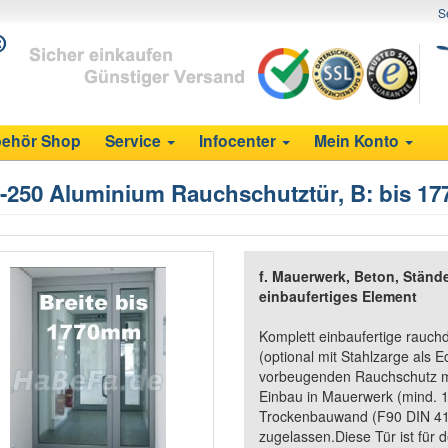
S
ehör Shop
Service
Infocenter
Mein Konto
-250 Aluminium Rauchschutztür, B: bis 17
f. Mauerwerk, Beton, Ständ
einbaufertiges Element
Komplett einbaufertige rauchd
(optional mit Stahlzarge als
vorbeugenden Rauchschutz mi
Einbau in Mauerwerk (mind. 
Trockenbauwand (F90 DIN 410
zugelassen.Diese Tür ist für