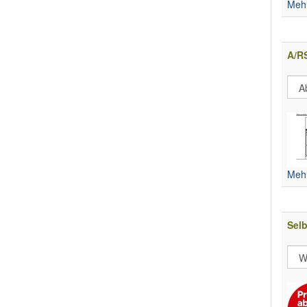
Mehr
A/R
Mehr
Selb