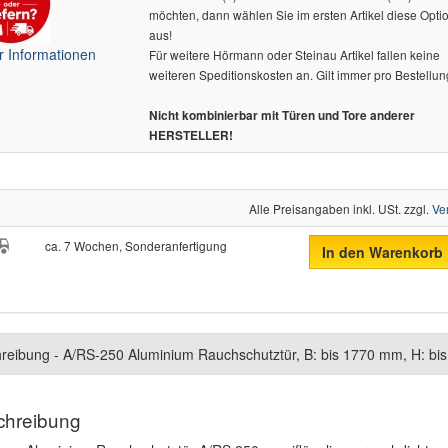
möchten, dann wählen Sie im ersten Artikel diese Opti
aus!
 Informationen
Für weitere Hörmann oder Steinau Artikel fallen keine
weiteren Speditionskosten an. Gilt immer pro Bestellun
Nicht kombinierbar mit Türen und Tore anderer
HERSTELLER!
Alle Preisangaben inkl. USt. zzgl.
Ve
ca. 7 Wochen, Sonderanfertigung
In den Warenkorb
reibung - A/RS-250 Aluminium Rauchschutztür, B: bis 1770 mm, H: b
chreibung