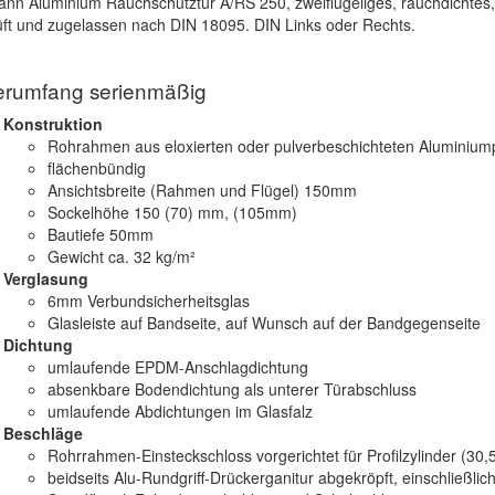
nn Aluminium Rauchschutztür A/RS 250, zweiflügeliges, rauchdichtes, 
ft und zugelassen nach DIN 18095. DIN Links oder Rechts.
erumfang serienmäßig
Konstruktion
Rohrahmen aus eloxierten oder pulverbeschichteten Aluminiumpr
flächenbündig
Ansichtsbreite (Rahmen und Flügel) 150mm
Sockelhöhe 150 (70) mm, (105mm)
Bautiefe 50mm
Gewicht ca. 32 kg/m²
Verglasung
6mm Verbundsicherheitsglas
Glasleiste auf Bandseite, auf Wunsch auf der Bandgegenseite
Dichtung
umlaufende EPDM-Anschlagdichtung
absenkbare Bodendichtung als unterer Türabschluss
umlaufende Abdichtungen im Glasfalz
Beschläge
Rohrrahmen-Einsteckschloss vorgerichtet für Profilzylinder (30
beidseits Alu-Rundgriff-Drückerganitur abgekröpft, einschließlich