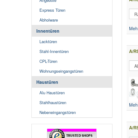
Angebote
Express Türen
Abholware
Mehr
Innentüren
Lacktüren
A/R
Stahl-Innentüren
CPL-Türen
Wohnungseingangstüren
Haustüren
Alu Haustüren
Stahlhaustüren
Mehr
Nebeneingangstüren
A/R