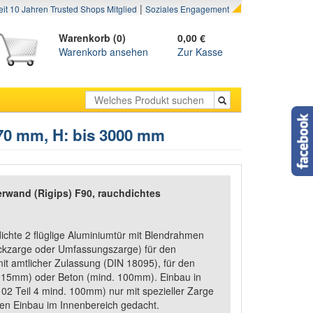
|
eit 10 Jahren Trusted Shops Mitglied
Soziales Engagement
Warenkorb (0)
0,00 €
Warenkorb ansehen
Zur Kasse
70 mm, H: bis 3000 mm
erwand (Rigips) F90, rauchdichtes
ichte 2 flüglige Aluminiumtür mit Blendrahmen
 Eckzarge oder Umfassungszarge) für den
t amtlicher Zulassung (DIN 18095), für den
115mm) oder Beton (mind. 100mm). Einbau in
2 Teil 4 mind. 100mm) nur mit spezieller Zarge
 den Einbau im Innenbereich gedacht.