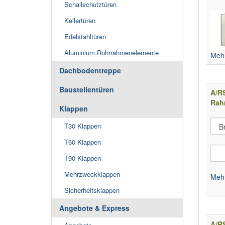
Schallschutztüren
Kellertüren
Edelstahltüren
Aluminium Rohrrahmenelemente
Mehr
Dachbodentreppe
Baustellentüren
A/R
Rah
Klappen
T30 Klappen
T60 Klappen
T90 Klappen
Mehrzweckklappen
Mehr
Sicherheitsklappen
Angebote & Express
A/R