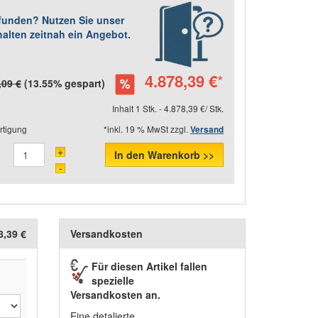
efunden? Nutzen Sie unser
halten zeitnah ein Angebot.
4.878,39 €
*
,09 €
(13.55% gespart)
Inhalt 1 Stk. - 4.878,39 €/ Stk.
rtigung
*inkl. 19 % MwSt zzgl.
Versand
+
In den Warenkorb >>
-
8,39 €
Versandkosten
Für diesen Artikel fallen
spezielle
Versandkosten an.
Eine detalierte