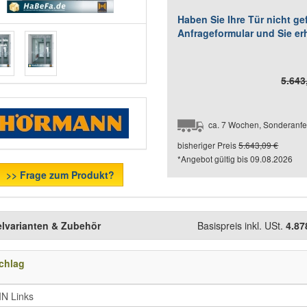
Haben Sie Ihre Tür nicht g
Anfrageformular und Sie er
5.643
ca. 7 Wochen, Sonderanfe
bisheriger Preis
5.643,09 €
*Angebot gültig bis
09.08.2026
>> Frage zum Produkt?
elvarianten & Zubehör
Basispreis inkl. USt.
4.87
chlag