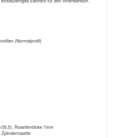
einbaufertiges Element für den Innenbereich.
ofilen (Normalprofil)
,5/35,5), Rosettendicke 7mm
 Zylinderrosette