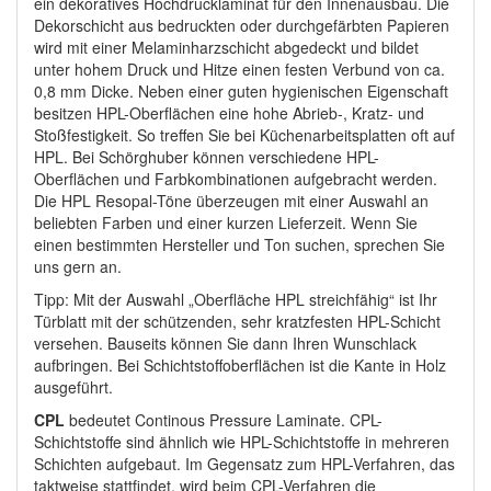
ein dekoratives Hochdrucklaminat für den Innenausbau. Die
Dekorschicht aus bedruckten oder durchgefärbten Papieren
wird mit einer Melaminharzschicht abgedeckt und bildet
unter hohem Druck und Hitze einen festen Verbund von ca.
0,8 mm Dicke. Neben einer guten hygienischen Eigenschaft
besitzen HPL-Oberflächen eine hohe Abrieb-, Kratz- und
Stoßfestigkeit. So treffen Sie bei Küchenarbeitsplatten oft auf
HPL. Bei Schörghuber können verschiedene HPL-
Oberflächen und Farbkombinationen aufgebracht werden.
Die HPL Resopal-Töne überzeugen mit einer Auswahl an
beliebten Farben und einer kurzen Lieferzeit. Wenn Sie
einen bestimmten Hersteller und Ton suchen, sprechen Sie
uns gern an.
Tipp: Mit der Auswahl „Oberfläche HPL streichfähig“ ist Ihr
Türblatt mit der schützenden, sehr kratzfesten HPL-Schicht
versehen. Bauseits können Sie dann Ihren Wunschlack
aufbringen. Bei Schichtstoffoberflächen ist die Kante in Holz
ausgeführt.
CPL
bedeutet Continous Pressure Laminate. CPL-
Schichtstoffe sind ähnlich wie HPL-Schichtstoffe in mehreren
Schichten aufgebaut. Im Gegensatz zum HPL-Verfahren, das
taktweise stattfindet, wird beim CPL-Verfahren die