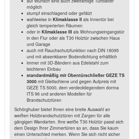
auf Wunsch sind auch zweifarbige Türblätter
möglich
stumpf einschlagend oder gefälzt
wahlweise in
Klimaklasse II
als Innentür bei
gleich temperierten Räumen
oder in
Klimaklasse III
als Wohnungseingangstür
in den Flur oder als T30 Holztür zwischen Haus
und Garage
auch mit Rauchschutzfunktion nach DIN 18095
und mit absenkbarer Bodendichtung erhältlich
immer mit 3D-Bändern aus Edelstahl zum
leichteren Einbau
standardmäßig mit Obentürschließer GEZE TS
3000
mit Gleitschiene und gegen Aufpreis mit
GEZE TS 5000, dem verdeckliegendem dorma
ITS 96 und anderen Modellen für
Brandschutztüren
Schörghuber bietet Ihnen eine breite Auswahl an
weißen Holzbrandschutztüren mit Zargen für alle
gängigen Wandarten. Ihre weiße T30 Holztür passt sich
dem Design Ihrer Zimmertüren so an, dass Sie kaum
einen Unterschied merken. Wenn Sie sich nicht sicher