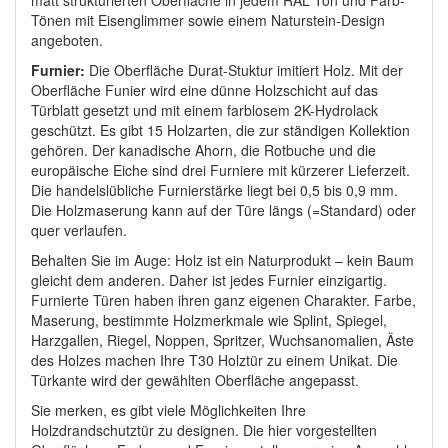
Tönen mit Eisenglimmer sowie einem Naturstein-Design
angeboten.
Furnier:
Die Oberfläche Durat-Stuktur imitiert Holz. Mit der
Oberfläche Funier wird eine dünne Holzschicht auf das
Türblatt gesetzt und mit einem farblosem 2K-Hydrolack
geschützt. Es gibt 15 Holzarten, die zur ständigen Kollektion
gehören. Der kanadische Ahorn, die Rotbuche und die
europäische Eiche sind drei Furniere mit kürzerer Lieferzeit.
Die handelslübliche Furnierstärke liegt bei 0,5 bis 0,9 mm.
Die Holzmaserung kann auf der Türe längs (=Standard) oder
quer verlaufen.
Behalten Sie im Auge: Holz ist ein Naturprodukt – kein Baum
gleicht dem anderen. Daher ist jedes Furnier einzigartig.
Furnierte Türen haben ihren ganz eigenen Charakter. Farbe,
Maserung, bestimmte Holzmerkmale wie Splint, Spiegel,
Harzgallen, Riegel, Noppen, Spritzer, Wuchsanomalien, Äste
des Holzes machen Ihre T30 Holztür zu einem Unikat. Die
Türkante wird der gewählten Oberfläche angepasst.
Sie merken, es gibt viele Möglichkeiten Ihre
Holzdrandschutztür zu designen. Die hier vorgestellten