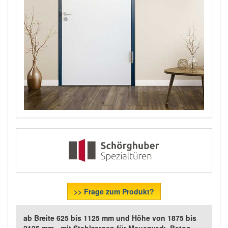
>> Frage zum Produkt?
ab Breite 625 bis 1125 mm und Höhe von 1875 bis
2125 mm - mit Stahlzargen für Mauerwerk, Beton