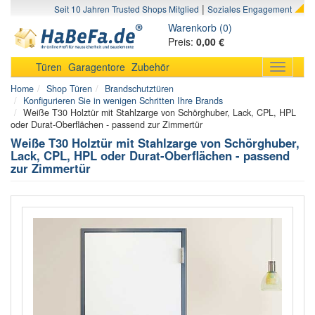
|
Seit 10 Jahren Trusted Shops Mitglied
Soziales Engagement
Warenkorb (0)
Preis:
0,00 €
Türen
Garagentore
Zubehör
Toggle
navigati
Home
Shop Türen
Brandschutztüren
Konfigurieren Sie in wenigen Schritten Ihre Brands
Weiße T30 Holztür mit Stahlzarge von Schörghuber, Lack, CPL, HPL
oder Durat-Oberflächen - passend zur Zimmertür
Weiße T30 Holztür mit Stahlzarge von Schörghuber,
Lack, CPL, HPL oder Durat-Oberflächen - passend
zur Zimmertür