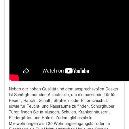
Neben der hohen Qualität und dem anspruchsvollen Design
ist Schörghuber eine Anlaufstelle, um die passende Tür für
Feuer-, Rauch-, Schall-, Strahlen- oder Einbruchschutz
sowie für Feucht- und Nassräume zu finden. Schörghuber
Türen finden Sie in Museen, Schulen, Krankenhäusern,
Kindergärten und Hotels. Zudem gibt es sie in
Mietwohnungen als T30 Wohnungseingangstür oder im
Eigenheim als T30 Holztür zwischen Haus und Garage.