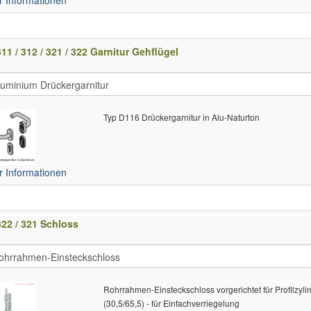
11 / 312 / 321 / 322 Garnitur Gehflügel
Typ D116 Drückergarnitur in Alu-Naturton
 Informationen
22 / 321 Schloss
Rohrrahmen-Einsteckschloss vorgerichtet für Profilzyli
(30,5/65,5) - für Einfachverriegelung