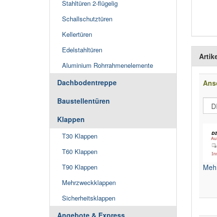
Stahltüren 2-flügelig
Schallschutztüren
Kellertüren
Edelstahltüren
Artik
Aluminium Rohrrahmenelemente
Dachbodentreppe
Ans
Baustellentüren
Klappen
T30 Klappen
T60 Klappen
Mehr
T90 Klappen
Mehrzweckklappen
Sicherheitsklappen
Angebote & Express