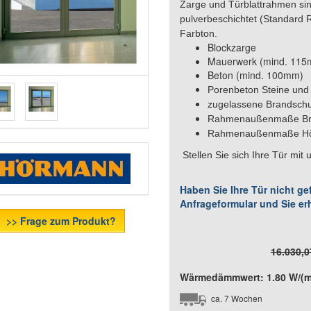
Zarge und Türblattrahmen sin
pulverbeschichtet (Standard
Farbton.
Blockzarge
Mauerwerk (mind. 11
Beton (mind. 100mm)
Porenbeton Steine und
zugelassene Brandschu
Rahmenaußenmaße Bre
Rahmenaußenmaße Hö
Stellen Sie sich Ihre Tür mi
Haben Sie Ihre Tür nicht g
Anfrageformular und Sie er
>> Frage zum Produkt?
16.030,0
Wärmedämmwert: 1.80 W/(m²
ca. 7 Wochen