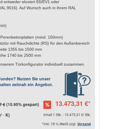
d entweder eloxiert E6/EV1 oder
 RAL 9016). Auf Wunsch auch in ihrem RAL
5mm)
 Porenbetonplatten (mind. 150mm)
tztür mit Rauchdichte (RS) für den Außenbereich
ite 1355 bis 1500 mm
he 1740 bis 2500 mm
t unserem Türkonfigurator individuell zusammen.
efunden? Nutzen Sie unser
halten zeitnah ein Angebot.
13.473,31 €
*
7 €
(15.95% gespart)
 · K)
Inhalt 1 Stk. - 13.473,31 €/ Stk.
*inkl. 19 % MwSt zzgl.
Versand