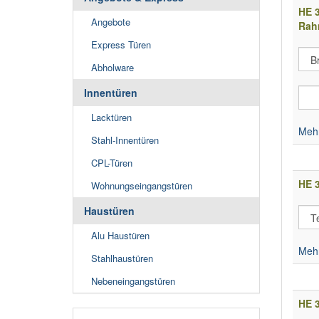
HE 3
Angebote
Rah
Express Türen
Abholware
Innentüren
Lacktüren
Mehr
Stahl-Innentüren
CPL-Türen
HE 3
Wohnungseingangstüren
Haustüren
Alu Haustüren
Mehr
Stahlhaustüren
Nebeneingangstüren
HE 