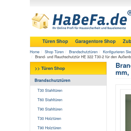
Türen Shop
Garagentore Shop
Zub
Home
Shop Türen
Brandschutztüren
Konfigurieren Si
Brand- und Rauchschutztür HE 322 T30-2 für den Außenb
Bran
>> Türen Shop
mm, 
Brandschutztüren
T30 Stahltüren
T60 Stahltüren
T90 Stahltüren
T30 Holztüren
T90 Holztüren