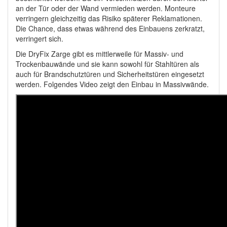
an der Tür oder der Wand vermieden werden. Monteure
verringern gleichzeitig das Risiko späterer Reklamationen.
Die Chance, dass etwas während des Einbauens zerkratzt,
verringert sich.
Die DryFix Zarge gibt es mittlerweile für Massiv- und
Trockenbauwände und sie kann sowohl für Stahltüren als
auch für Brandschutztüren und Sicherheitstüren eingesetzt
werden. Folgendes Video zeigt den Einbau in Massivwände.