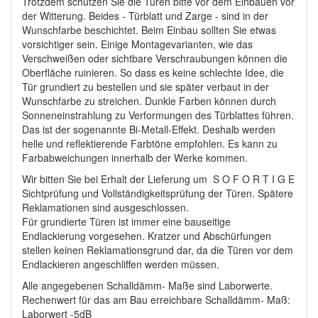
Trotzdem schützen Sie die Türen bitte vor dem Einbauen vor
der Witterung. Beides - Türblatt und Zarge - sind in der
Wunschfarbe beschichtet. Beim Einbau sollten Sie etwas
vorsichtiger sein. Einige Montagevarianten, wie das
Verschweißen oder sichtbare Verschraubungen können die
Oberfläche ruinieren. So dass es keine schlechte Idee, die
Tür grundiert zu bestellen und sie später verbaut in der
Wunschfarbe zu streichen. Dunkle Farben können durch
Sonneneinstrahlung zu Verformungen des Türblattes führen.
Das ist der sogenannte Bi-Metall-Effekt. Deshalb werden
helle und reflektierende Farbtöne empfohlen. Es kann zu
Farbabweichungen innerhalb der Werke kommen.
Wir bitten Sie bei Erhalt der Lieferung um S O F O R T I G E
Sichtprüfung und Vollständigkeitsprüfung der Türen. Spätere
Reklamationen sind ausgeschlossen.
Für grundierte Türen ist immer eine bauseitige
Endlackierung vorgesehen. Kratzer und Abschürfungen
stellen keinen Reklamationsgrund dar, da die Türen vor dem
Endlackieren angeschliffen werden müssen.
Alle angegebenen Schalldämm- Maße sind Laborwerte.
Rechenwert für das am Bau erreichbare Schalldämm- Maß:
Laborwert -5dB