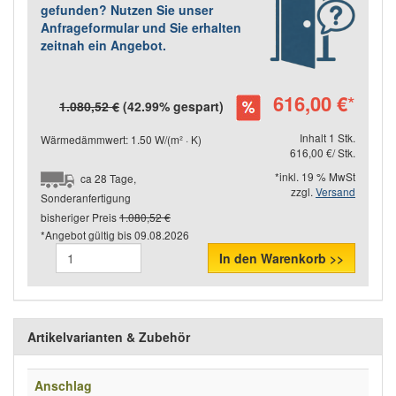
gefunden? Nutzen Sie unser
Anfrageformular und Sie erhalten
zeitnah ein Angebot.
616,00 €
*
1.080,52 €
(42.99% gespart)
Inhalt 1 Stk.
Wärmedämmwert: 1.50 W/(m² · K)
616,00 €/ Stk.
*inkl. 19 % MwSt
ca 28 Tage,
zzgl.
Versand
Sonderanfertigung
bisheriger Preis
1.080,52 €
*Angebot gültig bis
09.08.2026
In den Warenkorb >>
Artikelvarianten & Zubehör
Anschlag