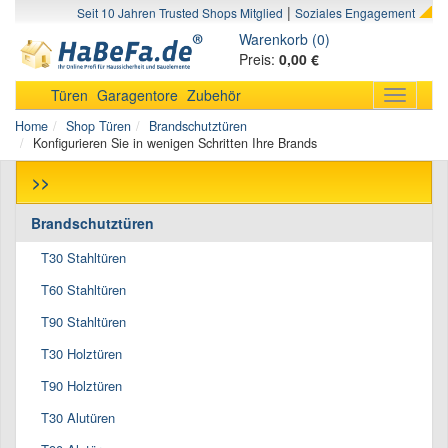
|
Seit 10 Jahren Trusted Shops Mitglied
Soziales Engagement
Warenkorb (0)
Preis:
0,00 €
Türen
Garagentore
Zubehör
Toggle
navigati
Home
Shop Türen
Brandschutztüren
Konfigurieren Sie in wenigen Schritten Ihre Brands
>>
Brandschutztüren
T30 Stahltüren
T60 Stahltüren
T90 Stahltüren
T30 Holztüren
T90 Holztüren
T30 Alutüren