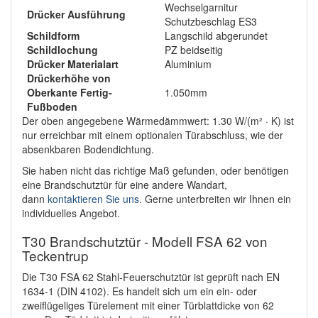
Wechselgarnitur
Drücker Ausführung
Schutzbeschlag ES3
Schildform
Langschild abgerundet
Schildlochung
PZ beidseitig
Drücker Materialart
Aluminium
Drückerhöhe von
Oberkante Fertig-
1.050mm
Fußboden
Der oben angegebene Wärmedämmwert: 1.30 W/(m² · K) ist
nur erreichbar mit einem optionalen Türabschluss, wie der
absenkbaren Bodendichtung.
Sie haben nicht das richtige Maß gefunden, oder benötigen
eine Brandschutztür für eine andere Wandart,
dann
kontaktieren Sie uns
. Gerne unterbreiten wir Ihnen ein
individuelles Angebot.
T30 Brandschutztür - Modell FSA 62 von
Teckentrup
Die T30 FSA 62 Stahl-Feuerschutztür ist geprüft nach EN
1634-1 (DIN 4102). Es handelt sich um ein ein- oder
zweiflügeliges Türelement mit einer Türblattdicke von 62