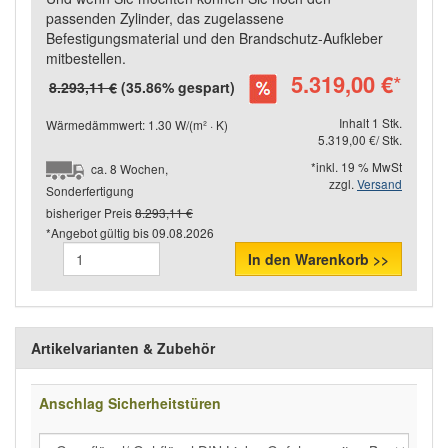
passenden Zylinder, das zugelassene
Befestigungsmaterial und den Brandschutz-Aufkleber
mitbestellen.
5.319,00 €
*
8.293,11 €
(35.86% gespart)
Inhalt 1 Stk.
Wärmedämmwert: 1.30 W/(m² · K)
5.319,00 €/ Stk.
*inkl. 19 % MwSt
ca. 8 Wochen,
zzgl.
Versand
Sonderfertigung
bisheriger Preis
8.293,11 €
*Angebot gültig bis
09.08.2026
In den Warenkorb >>
Artikelvarianten & Zubehör
Anschlag Sicherheitstüren