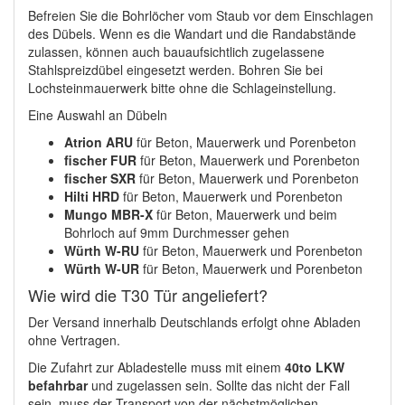
Befreien Sie die Bohrlöcher vom Staub vor dem Einschlagen
des Dübels. Wenn es die Wandart und die Randabstände
zulassen, können auch bauaufsichtlich zugelassene
Stahlspreizdübel eingesetzt werden. Bohren Sie bei
Lochsteinmauerwerk bitte ohne die Schlageinstellung.
Eine Auswahl an Dübeln
Atrion ARU
für Beton, Mauerwerk und Porenbeton
fischer FUR
für Beton, Mauerwerk und Porenbeton
fischer SXR
für Beton, Mauerwerk und Porenbeton
Hilti HRD
für Beton, Mauerwerk und Porenbeton
Mungo MBR-X
für Beton, Mauerwerk und beim
Bohrloch auf 9mm Durchmesser gehen
Würth W-RU
für Beton, Mauerwerk und Porenbeton
Würth W-UR
für Beton, Mauerwerk und Porenbeton
Wie wird die T30 Tür angeliefert?
Der Versand innerhalb Deutschlands erfolgt ohne Abladen
ohne Vertragen.
Die Zufahrt zur Abladestelle muss mit einem
40to LKW
befahrbar
und zugelassen sein. Sollte das nicht der Fall
sein, muss der Transport von der nächstmöglichen