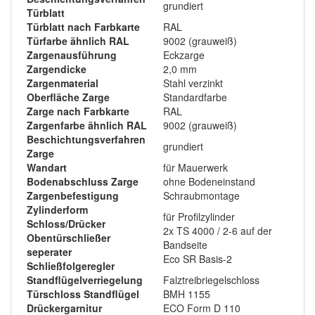
grundiert
Türblatt
Türblatt nach Farbkarte
RAL
Türfarbe ähnlich RAL
9002 (grauweiß)
Zargenausführung
Eckzarge
Zargendicke
2,0 mm
Zargenmaterial
Stahl verzinkt
Oberfläche Zarge
Standardfarbe
Zarge nach Farbkarte
RAL
Zargenfarbe ähnlich RAL
9002 (grauweiß)
Beschichtungsverfahren
grundiert
Zarge
Wandart
für Mauerwerk
Bodenabschluss Zarge
ohne Bodeneinstand
Zargenbefestigung
Schraubmontage
Zylinderform
für Profilzylinder
Schloss/Drücker
2x TS 4000 / 2-6 auf der
Obentürschließer
Bandseite
seperater
Eco SR Basis-2
Schließfolgeregler
Standflügelverriegelung
Falztreibriegelschloss
Türschloss Standflügel
BMH 1155
Drückergarnitur
ECO Form D 110