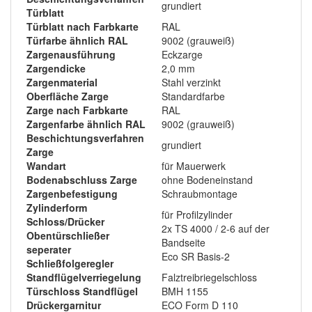
grundiert
Türblatt
Türblatt nach Farbkarte
RAL
Türfarbe ähnlich RAL
9002 (grauweiß)
Zargenausführung
Eckzarge
Zargendicke
2,0 mm
Zargenmaterial
Stahl verzinkt
Oberfläche Zarge
Standardfarbe
Zarge nach Farbkarte
RAL
Zargenfarbe ähnlich RAL
9002 (grauweiß)
Beschichtungsverfahren
grundiert
Zarge
Wandart
für Mauerwerk
Bodenabschluss Zarge
ohne Bodeneinstand
Zargenbefestigung
Schraubmontage
Zylinderform
für Profilzylinder
Schloss/Drücker
2x TS 4000 / 2-6 auf der
Obentürschließer
Bandseite
seperater
Eco SR Basis-2
Schließfolgeregler
Standflügelverriegelung
Falztreibriegelschloss
Türschloss Standflügel
BMH 1155
Drückergarnitur
ECO Form D 110