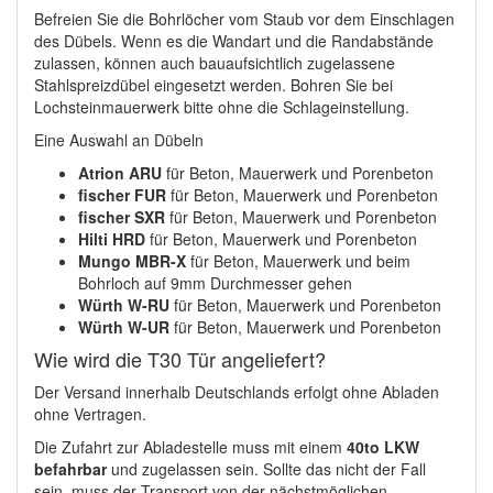
Befreien Sie die Bohrlöcher vom Staub vor dem Einschlagen
des Dübels. Wenn es die Wandart und die Randabstände
zulassen, können auch bauaufsichtlich zugelassene
Stahlspreizdübel eingesetzt werden. Bohren Sie bei
Lochsteinmauerwerk bitte ohne die Schlageinstellung.
Eine Auswahl an Dübeln
Atrion ARU
für Beton, Mauerwerk und Porenbeton
fischer FUR
für Beton, Mauerwerk und Porenbeton
fischer SXR
für Beton, Mauerwerk und Porenbeton
Hilti HRD
für Beton, Mauerwerk und Porenbeton
Mungo MBR-X
für Beton, Mauerwerk und beim
Bohrloch auf 9mm Durchmesser gehen
Würth W-RU
für Beton, Mauerwerk und Porenbeton
Würth W-UR
für Beton, Mauerwerk und Porenbeton
Wie wird die T30 Tür angeliefert?
Der Versand innerhalb Deutschlands erfolgt ohne Abladen
ohne Vertragen.
Die Zufahrt zur Abladestelle muss mit einem
40to LKW
befahrbar
und zugelassen sein. Sollte das nicht der Fall
sein, muss der Transport von der nächstmöglichen