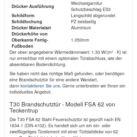
Wechselgarnitur
Drücker Ausführung
Schutzbeschlag ES3
Schildform
Langschild abgerundet
Schildlochung
PZ beidseitig
Drücker Materialart
Aluminium
Drückerhöhe von
Oberkante Fertig-
1.050mm
Fußboden
Der oben angegebene Wärmedämmwert: 1.30 W/(m² · K) ist
nur erreichbar mit einem optionalen Türabschluss, wie der
absenkbaren Bodendichtung.
Sie haben nicht das richtige Maß gefunden, oder benötigen
eine Brandschutztür für eine andere Wandart,
dann
kontaktieren Sie uns
. Gerne unterbreiten wir Ihnen ein
individuelles Angebot.
T30 Brandschutztür - Modell FSA 62 von
Teckentrup
Die T30 FSA 62 Stahl-Feuerschutztür ist geprüft nach EN
1634-1 (DIN 4102). Es handelt sich um ein ein- oder
zweiflügeliges Türelement mit einer Türblattdicke von 62