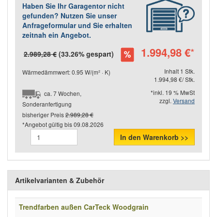
Haben Sie Ihr Garagentor nicht
gefunden? Nutzen Sie unser
Anfrageformular und Sie erhalten
zeitnah ein Angebot.
1.994,98 €
*
2.989,28 €
(33.26% gespart)
Inhalt 1 Stk.
Wärmedämmwert: 0.95 W/(m² · K)
1.994,98 €/ Stk.
*inkl. 19 % MwSt
ca. 7 Wochen,
zzgl.
Versand
Sonderanfertigung
bisheriger Preis
2.989,28 €
*Angebot gültig bis
09.08.2026
In den Warenkorb >>
Artikelvarianten & Zubehör
Trendfarben außen CarTeck Woodgrain