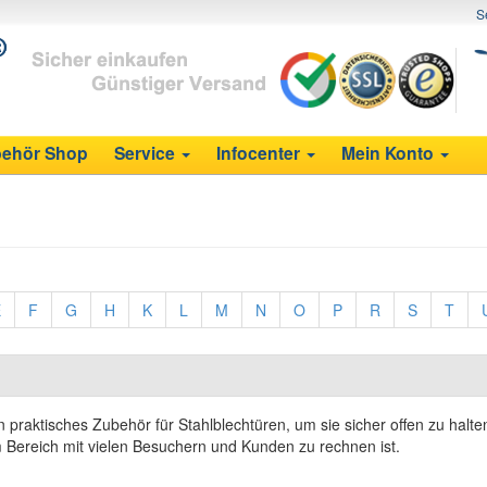
S
ehör Shop
Service
Infocenter
Mein Konto
E
F
G
H
K
L
M
N
O
P
R
S
T
ein praktisches Zubehör für Stahlblechtüren, um sie sicher offen zu halte
 Bereich mit vielen Besuchern und Kunden zu rechnen ist.