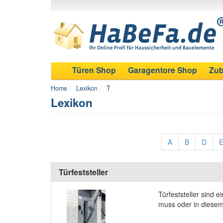
Türen Shop
Garagentore Shop
Zub
Home
Lexikon
T
Lexikon
A
B
D
Türfeststeller
Türfeststeller sind 
muss oder in diesem