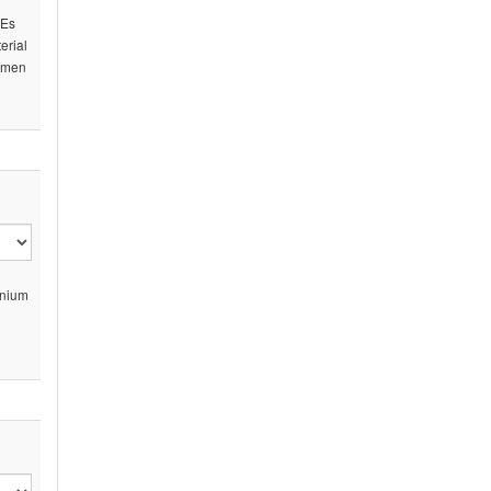
 Es
erial
äumen
inium