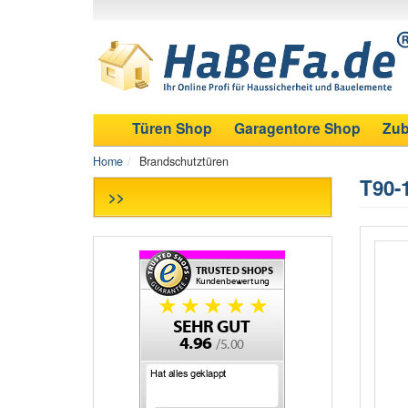
Türen Shop
Garagentore Shop
Zub
Home
Brandschutztüren
T90-
>>