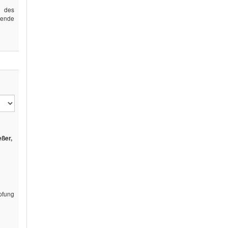
g des
gende
eßer,
pfung