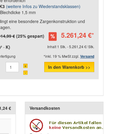
e erforderlich
WK3
(weitere Infos zu Wiederstandsklassen)
,
Blechdicke 1,5 mm
dingt eine besondere Zargenkonstruktion und
ragen.
5.261,24 €
*
014,99 €
(25% gespart)
 · K)
Inhalt 1 Stk. - 5.261,24 €/ Stk.
fertigung
*inkl. 19 % MwSt zzgl.
Versand
+
In den Warenkorb >>
-
1,24 €
Versandkosten