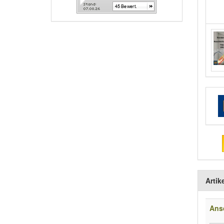
Artik
Ans