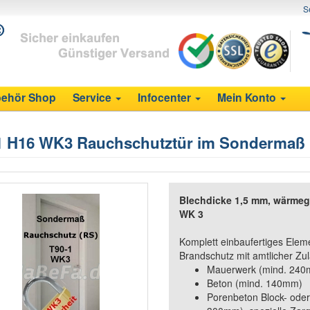
S
ehör Shop
Service
Infocenter
Mein Konto
1 H16 WK3 Rauchschutztür im Sondermaß
Blechdicke 1,5 mm, wärmeg
WK 3
Komplett einbaufertiges Ele
Brandschutz mit amtlicher Zul
Mauerwerk (mind. 24
Beton (mind. 140mm)
Porenbeton Block- oder