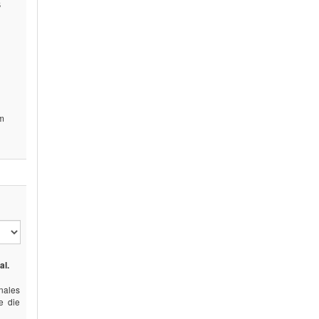
ß
mm
al.
ales
e die