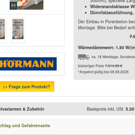
300mm), spezielle Zarg
Widerstandsklasse 
Dünnfalzausführung
Der Einbau in Porenbeton be
Montage. Bitte bei Bedarf anf
7.
Wärmedämmwert: 1.80 W/(m²
ca. 18 Werktage, Sonderan
bisheriger Preis
7.014,99 €
*Angebot gültig bis
09.08.2026
>> Frage zum Produkt?
elvarianten & Zubehör
Basispreis inkl. USt.
5.26
chlag und Gefahrenseite