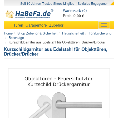
|
Seit 10 Jahren Trusted Shops Mitglied
Soziales Engagement
Warenkorb (0)
Preis:
0,00 €
Türen
Garagentore
Zubehör
Toggle
navigati
Home
Shop Zubehör & Sicherheit
Haussicherheit
Türabsicherung
Beschläge
Kurzschildgarnitur aus Edelstahl für Objekttüren, Drücker/Drücker
Kurzschildgarnitur aus Edelstahl für Objekttüren,
Drücker/Drücker