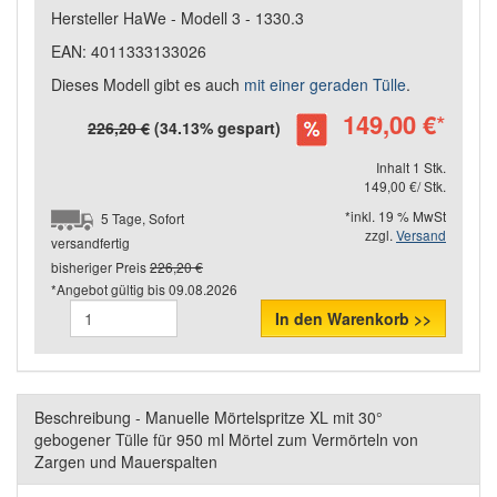
Hersteller HaWe - Modell 3 - 1330.3
EAN: 4011333133026
Dieses Modell gibt es auch
mit einer geraden Tülle
.
149,00 €
*
226,20 €
(34.13% gespart)
Inhalt 1 Stk.
149,00 €/ Stk.
*inkl. 19 % MwSt
5 Tage, Sofort
zzgl.
Versand
versandfertig
bisheriger Preis
226,20 €
*Angebot gültig bis
09.08.2026
In den Warenkorb >>
Beschreibung - Manuelle Mörtelspritze XL mit 30°
gebogener Tülle für 950 ml Mörtel zum Vermörteln von
Zargen und Mauerspalten