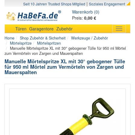
|
Seit 10 Jahren Trusted Shops Mitglied
Soziales Engagement
Warenkorb (0)
Preis:
0,00 €
Türen
Garagentore
Zubehör
Toggle
navigati
Home
Shop Zubehör & Sicherheit
Werkzeuge / Zubehör
Mörtelspritze
Mörtelspritzen
Manuelle Mörtelspritze XL mit 30° gebogener Tülle für 950 ml Mörtel
zum Vermörteln von Zargen und Mauerspalten
Manuelle Mörtelspritze XL mit 30° gebogener Tülle
für 950 ml Mörtel zum Vermörteln von Zargen und
Mauerspalten