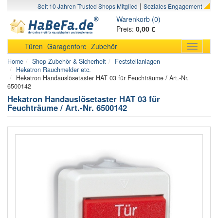
|
Seit 10 Jahren Trusted Shops Mitglied
Soziales Engagement
Warenkorb (0)
Preis:
0,00 €
Türen
Garagentore
Zubehör
Toggle
navigati
Home
Shop Zubehör & Sicherheit
Feststellanlagen
Hekatron Rauchmelder etc.
Hekatron Handauslösetaster HAT 03 für Feuchträume / Art.-Nr.
6500142
Hekatron Handauslösetaster HAT 03 für
Feuchträume / Art.-Nr. 6500142