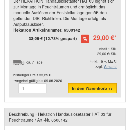
Der HEKATRON Handauslösetaster HAT 03 eignet sich
zur Montage in Feuchträumen und ermöglicht das
manuelle Auslösen der Feststellanlage gemäß den
geltenden DIBt-Richtlinien. Die Montage erfolgt als
Aufputzauslöser.
Hekatron Artikelnummer: 6500142
29,00 €
*
33,25 €
(12.78% gespart)
Inhalt 1 Stk.
29,00 €/ Stk.
*inkl. 19 % MwSt
ca. 7 Tage
zzgl.
Versand
bisheriger Preis
33,25 €
*Angebot gültig bis
09.08.2026
In den Warenkorb >>
Beschreibung - Hekatron Handauslösetaster HAT 03 für
Feuchträume / Art.-Nr. 6500142